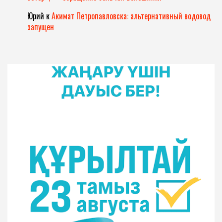
Юрий
к
Акимат Петропавловска: альтернативный водовод
запущен