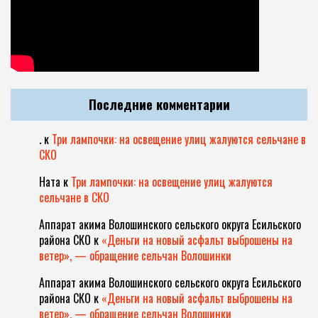
Последние комментарии
.
к
Три лампочки: на освещение улиц жалуются сельчане в
СКО
Ната
к
Три лампочки: на освещение улиц жалуются
сельчане в СКО
Аппарат акима Волошинского сельского округа Есильского
района СКО
к
«Деньги на новый асфальт выброшены на
ветер», — обращение сельчан Волошинки
Аппарат акима Волошинского сельского округа Есильского
района СКО
к
«Деньги на новый асфальт выброшены на
ветер», — обращение сельчан Волошинки