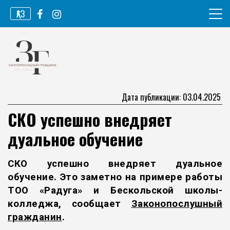
Перейти
ҚАЗ
к
содержимому
Информационное агентство
Законопослушный гражданин
Дата публикации: 03.04.2025
СКО успешно внедряет
дуальное обучение
СКО успешно внедряет дуальное
обучение. Это заметно на примере работы
ТОО «Радуга» и Бескольской школы-
колледжа, сообщает
Законопослушный
гражда
нин
.