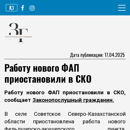
Перейти
ҚАЗ
к
содержимому
Информационное агентство
Законопослушный гражданин
Дата публикации: 17.04.2025
Работу нового ФАП
приостановили в СКО
Работу нового ФАП приостановили в СКО,
сообщает
Законопослушный гражданин.
В селе Советское Северо-Казахстанской
области приостановлена работа
нового
фельдшерско-акушерского пункта.