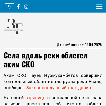
Перейти
ҚАЗ
к
содержимому
Информационное агентство
Законопослушный гражданин
Дата публикации: 19.04.2025
Села вдоль реки облетел
аким СКО
Аким СКО Гауез Нурмухамбетов совершил
контрольный облет вдоль русла реки Есиль,
сообщает
Законопослушный гражданин
.
На своей
странице
в социальной сети глава
региона рассказал об итогах облета