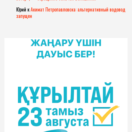
Юрий
к
Акимат Петропавловска: альтернативный водовод
запущен