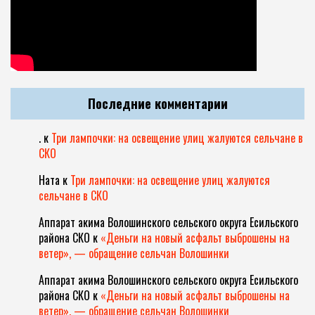
Последние комментарии
.
к
Три лампочки: на освещение улиц жалуются сельчане в
СКО
Ната
к
Три лампочки: на освещение улиц жалуются
сельчане в СКО
Аппарат акима Волошинского сельского округа Есильского
района СКО
к
«Деньги на новый асфальт выброшены на
ветер», — обращение сельчан Волошинки
Аппарат акима Волошинского сельского округа Есильского
района СКО
к
«Деньги на новый асфальт выброшены на
ветер», — обращение сельчан Волошинки