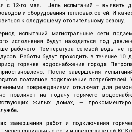
ся с 12-го мая. Цель испытаний – выявить 
роводов и оборудования тепловых сетей. И каче
овиться к следующему отопительному сезону.
риод испытаний магистральные сети подзе
ого исполнения будут находиться под давле
ше рабочего. Температура сетевой воды не п
адусов. Работы будут проходить в течение 10 д
ериод горячее водоснабжение города Петроп
приостановлено. После завершения испытани
одится поэтапное подключение потребителей. 
ленными повреждениями отключат для ремон
но повлияет на подачу горячего водоснаб
етствующих жилых домах, — прокомментиро
службе.
ах завершения работ и подключения горяч
т через социальные сети и председателей КСК