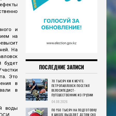
дефекты
ственно
много и
нием на
ревысит
ней. На
авловск
й будет
ПОСЛЕДНИЕ ЗАПИСИ
Участки
та. Это
70 ТЫСЯЧ КМ К МЕЧТЕ:
жения в
ПЕТРОПАВЛОВСК ПОСЕТИЛ
вали в
ВЕЛОСИПЕДИСТ-
ПУТЕШЕСТВЕННИК ИЗ ГРУЗИИ
04.08.2026
ей воды
ПО ₸50 ТЫСЯЧ НА ПОДГОТОВКУ
/ОСИ.
К ШКОЛЕ ВЫДЕЛЯТ ДЕТЯМ СКО