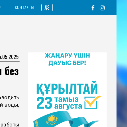
ҚАЗ
Р
КОНТАКТЫ
5.05.2025
я без
водить
й воды,
 работы