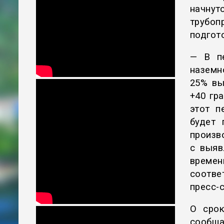
начнут
трубоп
подгот
— В пе
наземн
25% вы
+40 гр
этот п
будет 
произв
с выяв
времен
соотв
пресс-
О срок
сообща