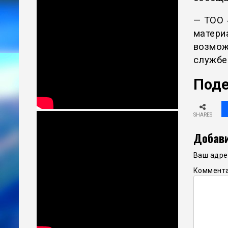
— ТОО 
матер
возмож
службе
Поде
SHARES
Добави
Ваш адрес
Коммент