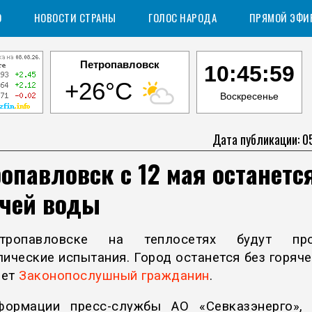
О
НОВОСТИ СТРАНЫ
ГОЛОС НАРОДА
ПРЯМОЙ ЭФИ
Петропавловск
10:46:00
+26°C
Воскресенье
Дата публикации: 0
опавловск с 12 мая останетс
ячей воды
ропавловске на теплосетях будут про
лические испытания. Город останется без горяче
ает
Законопослушный гражданин
.
ормации пресс-службы АО «Севказэнерго»,