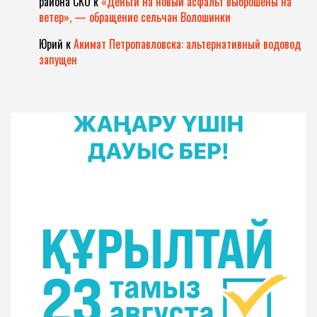
района СКО
к
«Деньги на новый асфальт выброшены на
ветер», — обращение сельчан Волошинки
Юрий
к
Акимат Петропавловска: альтернативный водовод
запущен