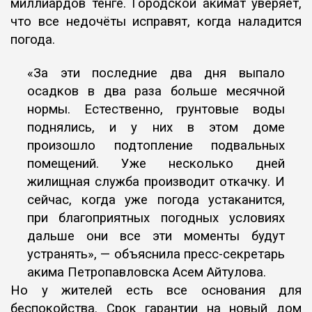
м
иллиардов тенге. Городской акимат уверяет,
что все недочёты исправят,
когда наладится
погода.
«За эти последние два дня выпало
осадков в два
раза больше месячной
нормы. Е
стественно, грунтовые воды
поднялись, и у них в этом доме
произошло подтопление подвальных
п
омещений. Уже несколько дней
жилищная служба производит откачку. И
сейчас, когда уже погода устаканится,
при благоприятных погодных условиях
дальше они все эти моменты будут
устранять», — объяснила пресс-секретарь
акима Петропавловска Асем Айтулова.
Но у жителей есть все основания для
беспокойства. Срок гарантии на новый дом