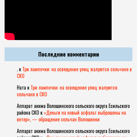
Последние комментарии
.
к
Три лампочки: на освещение улиц жалуются сельчане в
СКО
Ната
к
Три лампочки: на освещение улиц жалуются
сельчане в СКО
Аппарат акима Волошинского сельского округа Есильского
района СКО
к
«Деньги на новый асфальт выброшены на
ветер», — обращение сельчан Волошинки
Аппарат акима Волошинского сельского округа Есильского