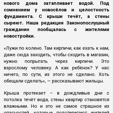
нового дома затапливает водой. Под
сомнением у
новосёлов и целостность
фундамента. С крыши течёт, а стены
сыреют. Наша редакция
Законопослушный
гражданин
пообщалась с
жителями
новостройки.
«Лужи по колено. Там кирпичи, как ехать к нам,
даже
сюда заходить, чтобы сходить в магазин,
нужно попрыгать через кирпичи.
Это
взрослому человеку. А как ребёнок? У нас
ничего, по сути, из этого не
сделано. Хоть
обещали сделать», — рассказывают жильцы.
Крыша протекает – в дождливые дни с
потолка течёт вода, стены
квартир становятся
влажными. Но и это не самое страшное из
опасностей,
которые подстерегают жителей