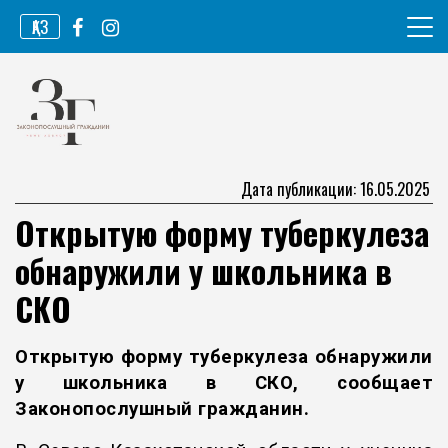
Перейти
ҚАЗ
к
содержимому
Информационное агентство
Законопослушный гражданин
Дата публикации: 16.05.2025
Открытую форму туберкулеза
обнаружили у школьника в
СКО
Открытую форму туберкулеза обнаружили
у школьника в СКО, сообщает
Законопослушный гражданин
.