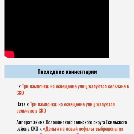
Последние комментарии
.
к
Три лампочки: на освещение улиц жалуются сельчане в
СКО
Ната
к
Три лампочки: на освещение улиц жалуются
сельчане в СКО
Аппарат акима Волошинского сельского округа Есильского
района СКО
к
«Деньги на новый асфальт выброшены на