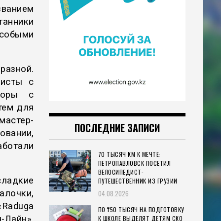
ванием
танники
собыми
разной.
тисты с
торы с
тем для
мастер-
ПОСЛЕДНИЕ ЗАПИСИ
овании,
аботали
70 ТЫСЯЧ КМ К МЕЧТЕ:
ПЕТРОПАВЛОВСК ПОСЕТИЛ
ВЕЛОСИПЕДИСТ-
ладкие
ПУТЕШЕСТВЕННИК ИЗ ГРУЗИИ
очки,
04.08.2026
«Raduga
ПО ₸50 ТЫСЯЧ НА ПОДГОТОВКУ
Лайн».
К ШКОЛЕ ВЫДЕЛЯТ ДЕТЯМ СКО