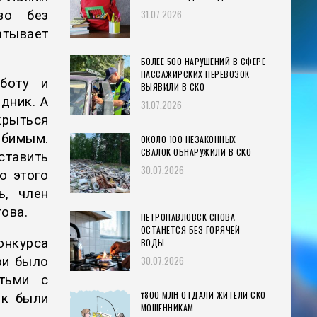
31.07.2026
во без
атывает
БОЛЕЕ 500 НАРУШЕНИЙ В СФЕРЕ
ПАССАЖИРСКИХ ПЕРЕВОЗОК
боту и
ВЫЯВИЛИ В СКО
дник. А
31.07.2026
крыться
юбимым.
ОКОЛО 100 НЕЗАКОННЫХ
СВАЛОК ОБНАРУЖИЛИ В СКО
тавить
30.07.2026
ю этого
ь, член
ова.
ПЕТРОПАВЛОВСК СНОВА
ОСТАНЕТСЯ БЕЗ ГОРЯЧЕЙ
онкурса
ВОДЫ
30.07.2026
ри было
етьми с
₸800 МЛН ОТДАЛИ ЖИТЕЛИ СКО
ок были
МОШЕННИКАМ