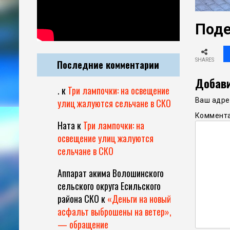
Поде
SHARES
Последние комментарии
Добави
.
к
Три лампочки: на освещение
Ваш адрес
улиц жалуются сельчане в СКО
Коммент
Ната
к
Три лампочки: на
освещение улиц жалуются
сельчане в СКО
Аппарат акима Волошинского
сельского округа Есильского
района СКО
к
«Деньги на новый
асфальт выброшены на ветер»,
— обращение