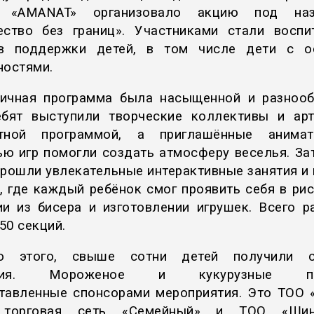
и «AMANAT» организовало акцию под наз
ество без границ». Участниками стали воспи
ов поддержки детей, в том числе дети с о
ностями.
ичная программа была насыщенной и разнооб
бят выступили творческие коллективы и ар
ртной программой, а приглашённые анима
ю игр помогли создать атмосферу веселья. За
прошли увлекательные интерактивные занятия и 
, где каждый ребёнок смог проявить себя в рис
ии из бисера и изготовлении игрушек. Всего р
50 секций.
о этого, свыше сотни детей получили с
ения. Мороженое и кукурузные пал
тавленные спонсорами мероприятия. Это ТОО 
 торговая сеть «Семейный» и ТОО «Шин-