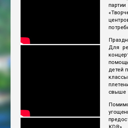
парти
«Творч
центр
потреб
Праздн
Для ре
конце
помощь
детей 
классы
плетен
свыше 
Помим
угощ
предос
KDR»,