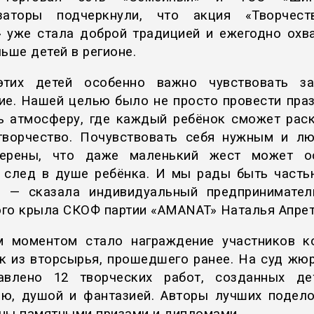
изаторы подчеркнули, что акция «Творчест
» уже стала доброй традицией и ежегодно охв
ьше детей в регионе.
этих детей особенно важно чувствовать за
ие. Нашей целью было не просто провести праз
ь атмосферу, где каждый ребёнок сможет рас
творчество. Почувствовать себя нужным и л
ерены, что даже маленький жест может ос
 след в душе ребёнка. И мы рады быть часть
, — сказала индивидуальный предпринимател
го крыла СКОФ партии «AMANAT» Наталья Апрет
 моментом стало награждение участников к
к из вторсырья, прошедшего ранее. На суд жю
авлено 12 творческих работ, созданных д
ю, душой и фантазией. Авторы лучших подел