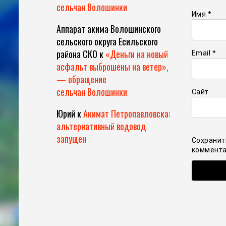
сельчан Волошинки
Имя
*
Аппарат акима Волошинского
сельского округа Есильского
района СКО
к
«Деньги на новый
Email
*
асфальт выброшены на ветер»,
— обращение
сельчан Волошинки
Сайт
Юрий
к
Акимат Петропавловска:
альтернативный водовод
запущен
Сохранит
коммента