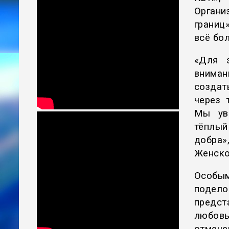
Орган
границ
всё бол
«Для 
вниман
создат
через 
Мы ув
тёплый
добра»
Женско
Особым
подело
предст
любовь