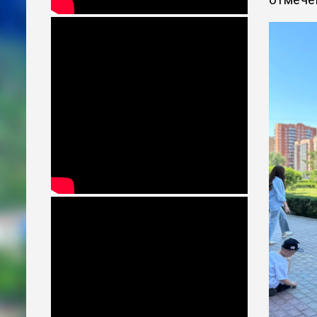
отмече