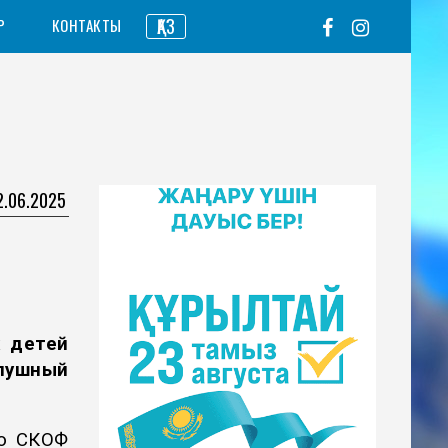
ҚАЗ
Р
КОНТАКТЫ
2.06.2025
х детей
лушный
ло СКОФ