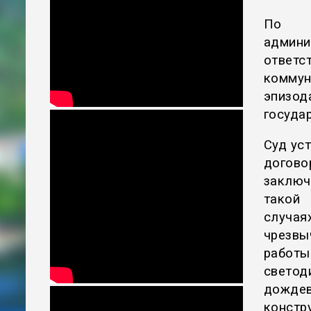
По и
адми
ответс
коммун
эпизо
госуда
Суд ус
догово
заключ
такой
случа
чрезвы
работы
свето
дожде
констр