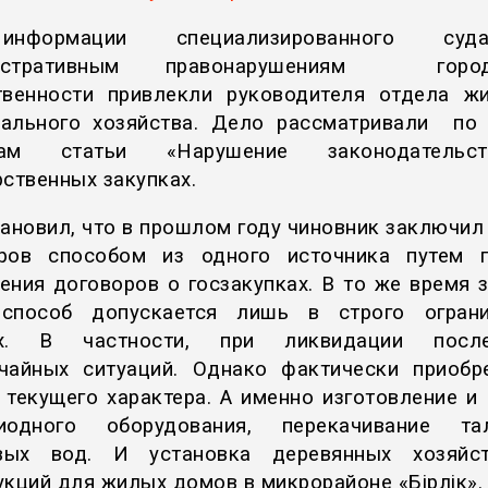
нформации специализированного су
нистративным правонарушениям гор
твенности привлекли руководителя отдела ж
ального хозяйства. Дело рассматривали по
дам статьи «Нарушение законодатель
рственных закупках.
тановил, что в прошлом году чиновник заключил
ров способом из одного источника путем 
ения договоров о госзакупках. В то же время 
 способ допускается лишь в строго ограни
ях. В частности, при ликвидации после
чайных ситуаций. Однако фактически приобр
 текущего характера. А именно изготовление и
диодного оборудования, перекачивание т
вых вод. И установка деревянных хозяйст
укций для жилых домов в микрорайоне «Бірлік».