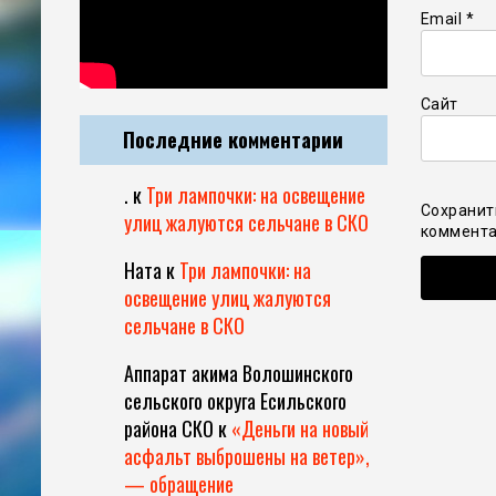
Email
*
Сайт
Последние комментарии
.
к
Три лампочки: на освещение
Сохранит
улиц жалуются сельчане в СКО
коммента
Ната
к
Три лампочки: на
освещение улиц жалуются
сельчане в СКО
Аппарат акима Волошинского
сельского округа Есильского
района СКО
к
«Деньги на новый
асфальт выброшены на ветер»,
— обращение