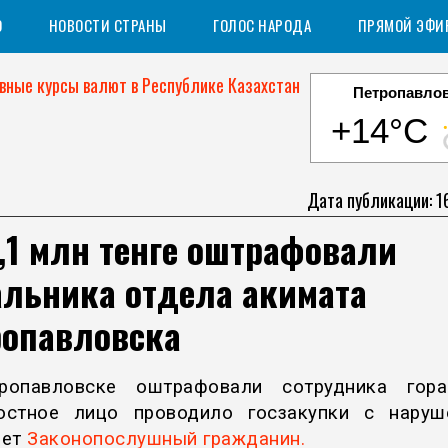
О
НОВОСТИ СТРАНЫ
ГОЛОС НАРОДА
ПРЯМОЙ ЭФИ
Петропавло
+14°C
Дата публикации: 1
,1 млн тенге оштрафовали
альника отдела акимата
ропавловска
ропавловске оштрафовали сотрудника горак
стное лицо проводило госзакупки с наруш
ает
Законопослушный гражданин.