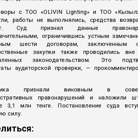
воры с ТОО «OLIVIN Lignting» и ТОО «Кызыл
гли, работы не выполнялись, средства возвр
ет. Суд признал данные правонару
ачительными, ограничившись устным замечан
ьным шести договорам, заключенным
рственные закупки также проводились вне
овленных законодательством. Это подтв
таты аудиторской проверки, — прокомментир
вника признали виновным в совер
истративных правонарушений и наложили ш
е 3,1 млн тенге. Постановление суда вст
ую силу.
литься: