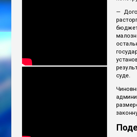
— Дого
растор
бюдж
малозн
остал
госуда
устан
резуль
суде.
Чино
админ
размер
законн
Поде