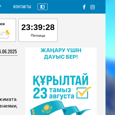
ҚАЗ
Р
КОНТАКТЫ
вск
23:39:29
Пятница
6.06.2025
имата.
ениями,