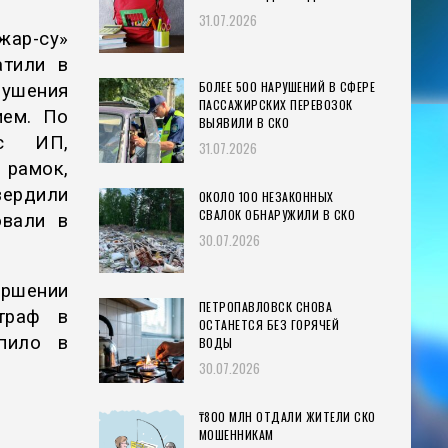
31.07.2026
жар-су»
атили в
БОЛЕЕ 500 НАРУШЕНИЙ В СФЕРЕ
шения
ПАССАЖИРСКИХ ПЕРЕВОЗОК
ием. По
ВЫЯВИЛИ В СКО
 с ИП,
31.07.2026
 рамок,
ердили
ОКОЛО 100 НЕЗАКОННЫХ
СВАЛОК ОБНАРУЖИЛИ В СКО
овали в
30.07.2026
шении
ПЕТРОПАВЛОВСК СНОВА
траф в
ОСТАНЕТСЯ БЕЗ ГОРЯЧЕЙ
упило в
ВОДЫ
30.07.2026
₸800 МЛН ОТДАЛИ ЖИТЕЛИ СКО
МОШЕННИКАМ