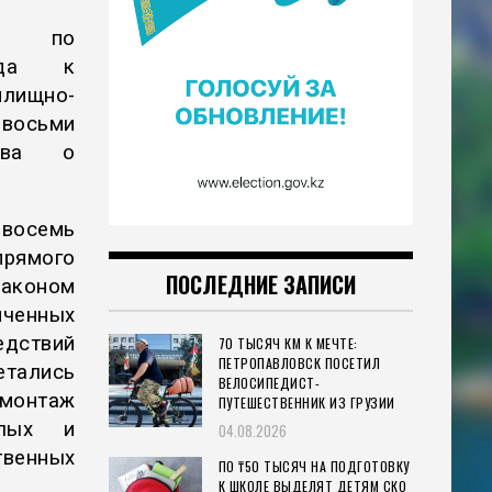
да по
ода к
илищно-
 восьми
ства о
 восемь
прямого
ПОСЛЕДНИЕ ЗАПИСИ
законом
ченных
дствий
70 ТЫСЯЧ КМ К МЕЧТЕ:
ПЕТРОПАВЛОВСК ПОСЕТИЛ
етались
ВЕЛОСИПЕДИСТ-
 монтаж
ПУТЕШЕСТВЕННИК ИЗ ГРУЗИИ
алых и
04.08.2026
венных
ПО ₸50 ТЫСЯЧ НА ПОДГОТОВКУ
К ШКОЛЕ ВЫДЕЛЯТ ДЕТЯМ СКО