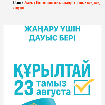
Юрий
к
Акимат Петропавловска: альтернативный водовод
запущен