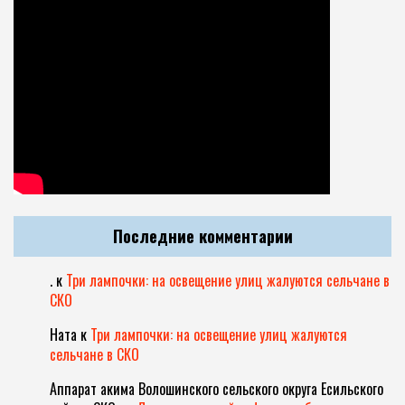
Последние комментарии
.
к
Три лампочки: на освещение улиц жалуются сельчане в
СКО
Ната
к
Три лампочки: на освещение улиц жалуются
сельчане в СКО
Аппарат акима Волошинского сельского округа Есильского