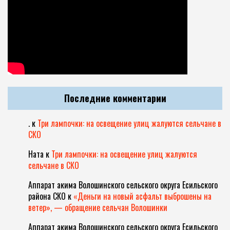
Последние комментарии
.
к
Три лампочки: на освещение улиц жалуются сельчане в
СКО
Ната
к
Три лампочки: на освещение улиц жалуются
сельчане в СКО
Аппарат акима Волошинского сельского округа Есильского
района СКО
к
«Деньги на новый асфальт выброшены на
ветер», — обращение сельчан Волошинки
Аппарат акима Волошинского сельского округа Есильского