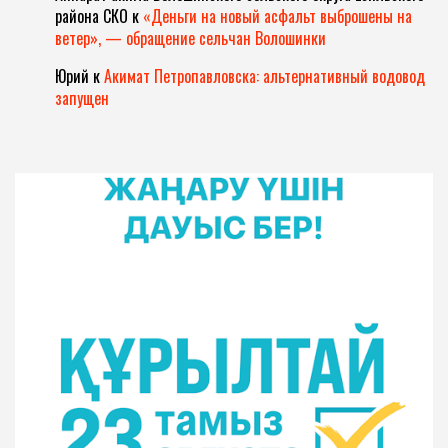
района СКО
к
«Деньги на новый асфальт выброшены на
ветер», — обращение сельчан Волошинки
Юрий
к
Акимат Петропавловска: альтернативный водовод
запущен