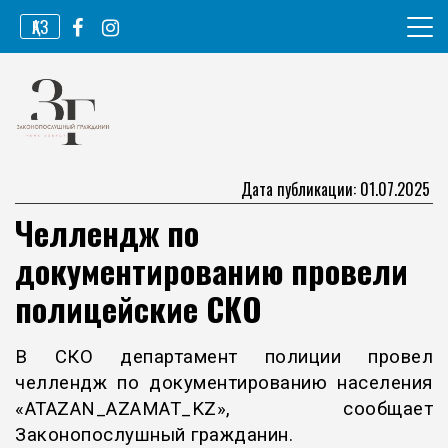
Перейти
ҚАЗ
к
содержимому
Информационное агентство
Законопослушный гражданин
Дата публикации: 01.07.2025
Челлендж по
документированию провели
полицейские СКО
В СКО департамент полиции провел
челлендж по документированию населения
«ATAZAN_AZAMAT_KZ», сообщает
Законопослушный гражданин.