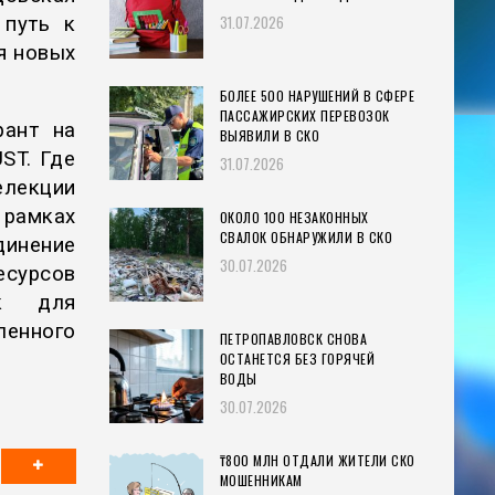
31.07.2026
 путь к
я новых
БОЛЕЕ 500 НАРУШЕНИЙ В СФЕРЕ
ПАССАЖИРСКИХ ПЕРЕВОЗОК
рант на
ВЫЯВИЛИ В СКО
ST. Где
31.07.2026
елекции
 рамках
ОКОЛО 100 НЕЗАКОННЫХ
СВАЛОК ОБНАРУЖИЛИ В СКО
динение
30.07.2026
есурсов
ак для
енного
ПЕТРОПАВЛОВСК СНОВА
ОСТАНЕТСЯ БЕЗ ГОРЯЧЕЙ
ВОДЫ
30.07.2026
₸800 МЛН ОТДАЛИ ЖИТЕЛИ СКО
МОШЕННИКАМ