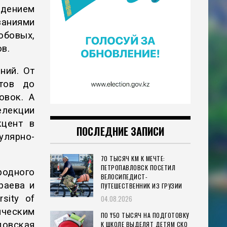
ждением
ваниями
обовых,
в.
ний. От
тов до
овок. А
лекции
кцент в
ПОСЛЕДНИЕ ЗАПИСИ
лярно-
70 ТЫСЯЧ КМ К МЕЧТЕ:
ПЕТРОПАВЛОВСК ПОСЕТИЛ
родного
ВЕЛОСИПЕДИСТ-
раева и
ПУТЕШЕСТВЕННИК ИЗ ГРУЗИИ
sity of
04.08.2026
ическим
ПО ₸50 ТЫСЯЧ НА ПОДГОТОВКУ
довская
К ШКОЛЕ ВЫДЕЛЯТ ДЕТЯМ СКО