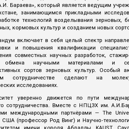
А.И. Бараева», который является ведущим учре
хстане, занимающимся прикладными исследо
работке технологий возделывания зерновых, б
ных, кормовых культур и созданием новых сорто
ндум включает в себя целый спектр направле
товки и повышения квалификации специалис
ения совместных научных разработок, стажир
 обмена научными материалами и се
ктивных сортов зерновых культур. Особый а
ем сотрудничестве сделают на молеку
ческих исследованиях.
ситет уверенно движется по пути междуна
го сотрудничества. Вместе с НПЦЗХ им. А.И.Ба
ми международными партнёрами — The Univer
a, США (профессор Род Винг) и Научно-технолог
ситетом имени короля Абдаллы KAUST, Сау