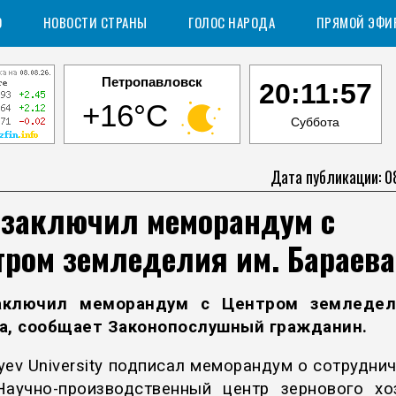
О
НОВОСТИ СТРАНЫ
ГОЛОС НАРОДА
ПРЯМОЙ ЭФИ
Петропавловск
20:11:58
+16°C
Суббота
Дата публикации: 0
 заключил меморандум с
тром земледелия им. Бараева
аключил меморандум с Центром земледел
а, сообщает
Законопослушный граждани
н
.
yev University подписал меморандум о сотруднич
аучно-производственный центр зернового хо