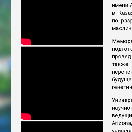
имени 
в Каза
по раз
маслич
Мемора
подго
провед
также
перспе
будущ
генети
Универ
научно
ведущи
Arizon
универ