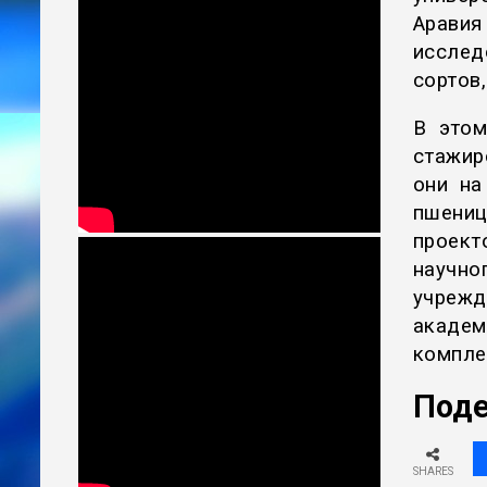
Аравия
исслед
сортов
В этом
стажир
они на
пшениц
проект
научно
учреж
акаде
компле
Поде
SHARES