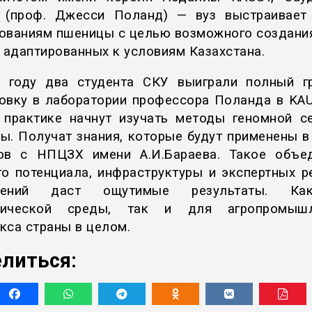
 (проф. Джесси Поланд) — вуз выстраивает
ованиям пшеницы с целью возможного создани
, адаптированных к условиям Казахстана.
 году два студента СКУ выиграли полный г
овку в лаборатории профессора Поланда в KAU
 практике начнут изучать методы геномной с
ы. Получат знания, которые будут применены в
ов с НПЦЗХ имени А.И.Бараева. Такое объе
го потенциала, инфраструктуры и экспертных р
дений даст ощутимые результаты. К
мической среды, так и для агропромышл
кса страны в целом.
литься: