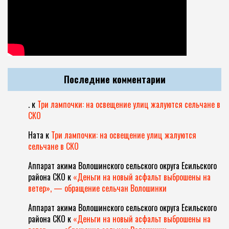
Последние комментарии
.
к
Три лампочки: на освещение улиц жалуются сельчане в
СКО
Ната
к
Три лампочки: на освещение улиц жалуются
сельчане в СКО
Аппарат акима Волошинского сельского округа Есильского
района СКО
к
«Деньги на новый асфальт выброшены на
ветер», — обращение сельчан Волошинки
Аппарат акима Волошинского сельского округа Есильского
района СКО
к
«Деньги на новый асфальт выброшены на