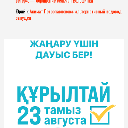
ветер», — обращение сельчан Волошинки
Юрий
к
Акимат Петропавловска: альтернативный водовод
запущен