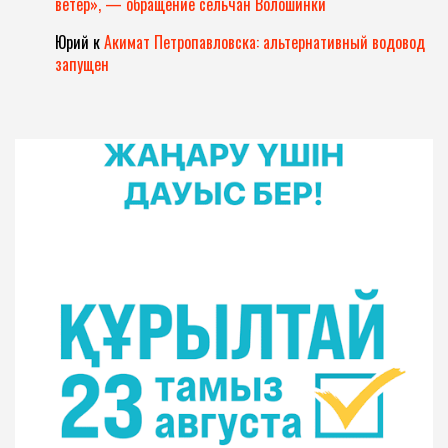
ветер», — обращение сельчан Волошинки
Юрий
к
Акимат Петропавловска: альтернативный водовод
запущен