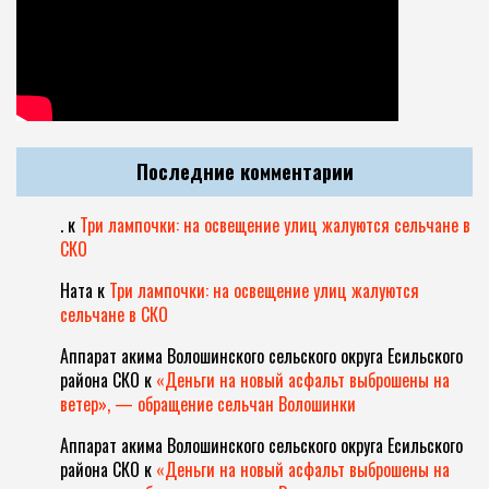
Последние комментарии
.
к
Три лампочки: на освещение улиц жалуются сельчане в
СКО
Ната
к
Три лампочки: на освещение улиц жалуются
сельчане в СКО
Аппарат акима Волошинского сельского округа Есильского
района СКО
к
«Деньги на новый асфальт выброшены на
ветер», — обращение сельчан Волошинки
Аппарат акима Волошинского сельского округа Есильского
района СКО
к
«Деньги на новый асфальт выброшены на