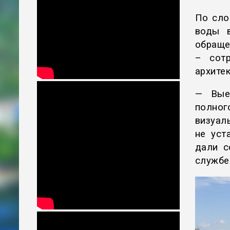
По сло
воды в
обраще
– сот
архите
— Вые
полно
визуал
не уст
дали с
служб