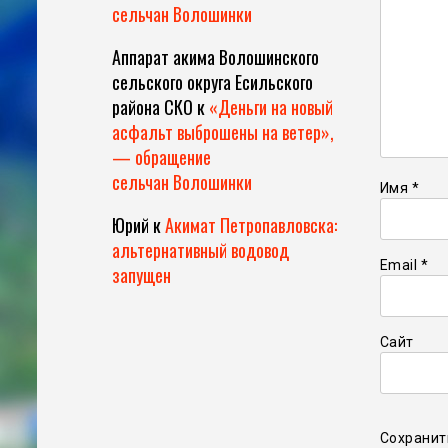
сельчан Волошинки
Аппарат акима Волошинского
сельского округа Есильского
района СКО
к
«Деньги на новый
асфальт выброшены на ветер»,
— обращение
сельчан Волошинки
Имя
*
Юрий
к
Акимат Петропавловска:
альтернативный водовод
Email
*
запущен
Сайт
Сохранит