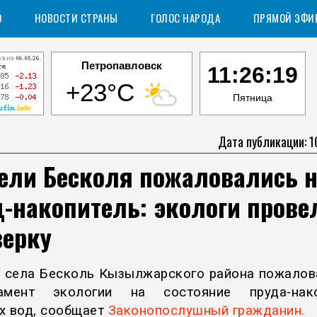
О
НОВОСТИ СТРАНЫ
ГОЛОС НАРОДА
ПРЯМОЙ ЭФИ
Петропавловск
11:26:20
+23°C
Пятница
Дата публикации: 1
ели Бесколя пожаловались н
-накопитель: экологи прове
верку
 села Бесколь Кызылжарского района пожалов
тамент экологии на состояние пруда-нако
х вод, сообщает
Законопослушный гражданин.