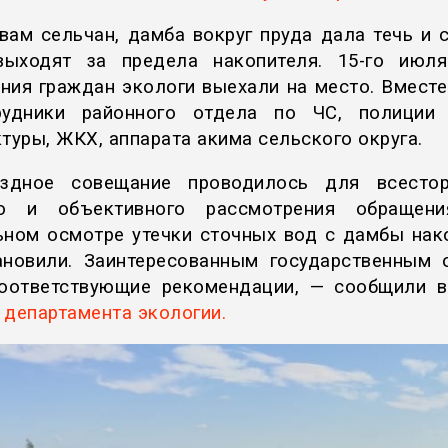
вам сельчан, дамба вокруг пруда дала течь и 
ыходят за предела накопителя. 15-го июл
ния граждан экологи выехали на место. Вместе
рудники районного отдела по ЧС, полиции 
ктуры, ЖКХ, аппарата акима сельского округа.
здное совещание проводилось для всесторо
го и объективного рассмотрения обращени
ьном осмотре утечки сточных вод с дамбы нак
ановили. Заинтересованным государственным 
оответствующие рекомендации, — сообщили в
е
департамента экологии.