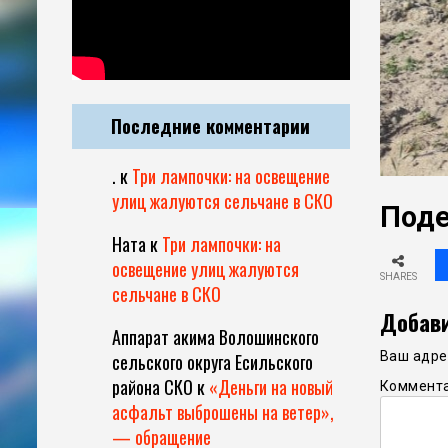
Последние комментарии
.
к
Три лампочки: на освещение
улиц жалуются сельчане в СКО
Поде
Ната
к
Три лампочки: на
освещение улиц жалуются
SHARES
сельчане в СКО
Добави
Аппарат акима Волошинского
Ваш адрес
сельского округа Есильского
района СКО
к
«Деньги на новый
Коммент
асфальт выброшены на ветер»,
— обращение