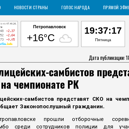
О
НОВОСТИ СТРАНЫ
ГОЛОС НАРОДА
ПРЯМОЙ ЭФИ
Петропавловск
19:37:18
+16°C
Пятница
Дата публикации: 1
лицейских-самбистов предст
на чемпионате РК
цейских-самбистов представят СКО на чем
ообщает
Законопослушный гражданин
.
ропавловске прошли отборочные соревн
мбо
среди сотрудников полиции для уча