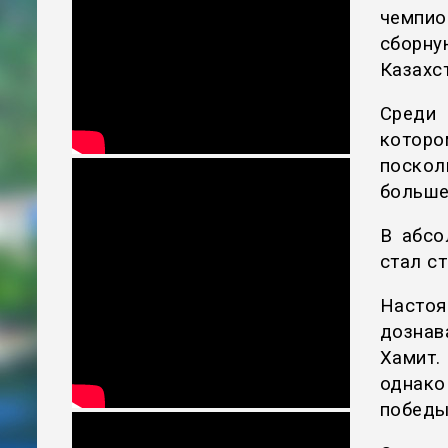
чемпи
сборн
Казахс
Среди
которо
поско
больше
В абсо
стал с
Насто
дознав
Хамит.
однако
победы 