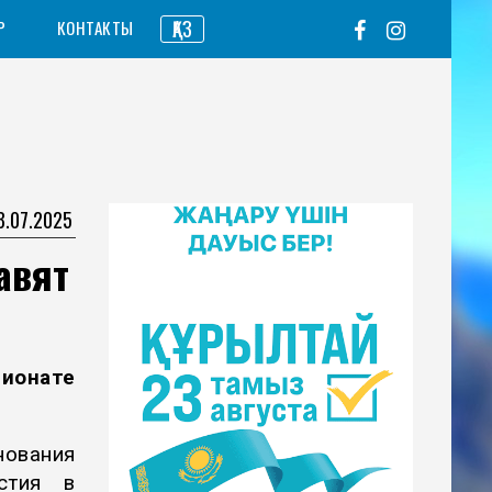
ҚАЗ
Р
КОНТАКТЫ
8.07.2025
авят
пионате
ования
стия в