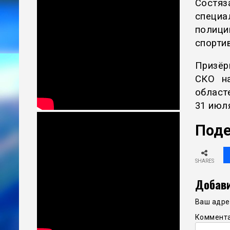
Состяз
специа
полиц
спорти
Призёр
СКО н
област
31 июля
Поде
SHARES
Добави
Ваш адрес
Коммент