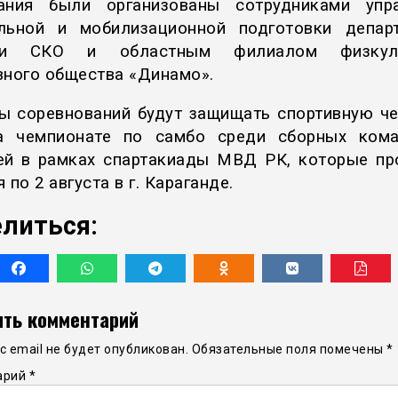
ания были организованы сотрудниками упр
льной и мобилизационной подготовки депар
ии СКО и областным филиалом физкуль
вного общества «Динамо».
ы соревнований будут защищать спортивную ч
а чемпионате по самбо среди сборных ком
ей в рамках спартакиады МВД РК, которые пр
 по 2 августа в г. Караганде.
литься:
ть комментарий
 email не будет опубликован.
Обязательные поля помечены
*
арий
*