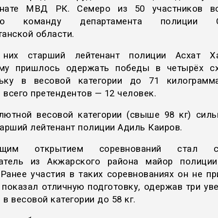
онате МВД РК. Семеро из 50 участников в
ую команду департамента полиции С
танской области.
 них старший лейтенант полиции Асхат Ха
му пришлось одержать победы в четырёх сх
льку в весовой категории до 71 килограмм
 всего претендентов — 12 человек.
лютной весовой категории (свыше 98 кг) сил
тарший лейтенант полиции Адиль Каиров.
ящим открытием соревнований стал с
атель из Акжарского района майор полици
 Ранее участия в таких соревнованиях он не пр
 показал отличную подготовку, одержав три ув
в весовой категории до 58 кг.