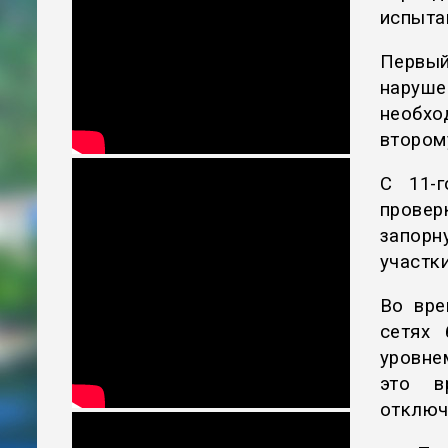
испыта
Первы
наруше
необх
второму
С 11-г
провер
запорн
участки
Во вре
сетях
уровне
это в
отключ