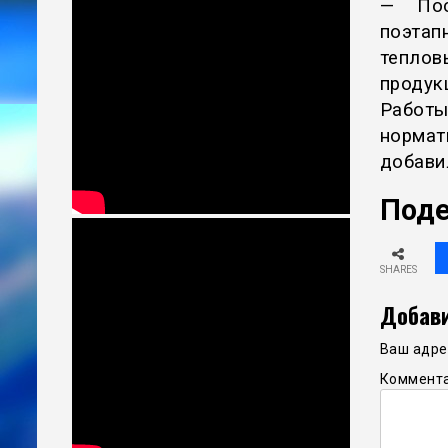
— Пос
поэтап
теплов
продук
Работ
норма
добави
Поде
SHARES
Добави
Ваш адрес
Коммент