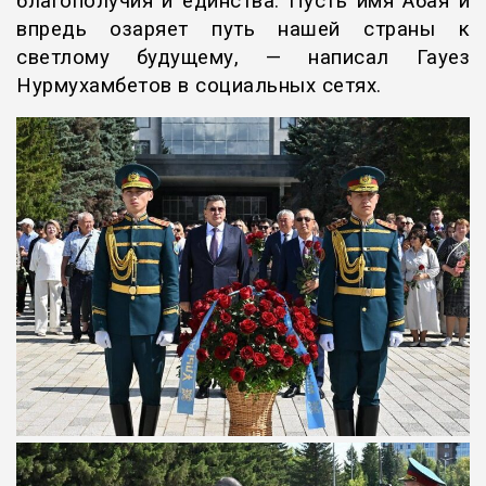
благополучия и единства. Пусть имя Абая и
впредь озаряет путь нашей страны к
светлому будущему, —
написал Гауез
Нурмухамбетов в социальных сетях
.