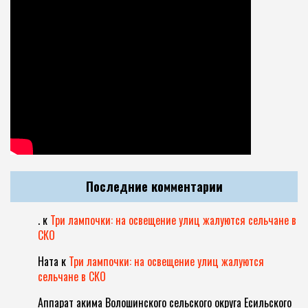
Последние комментарии
.
к
Три лампочки: на освещение улиц жалуются сельчане в
СКО
Ната
к
Три лампочки: на освещение улиц жалуются
сельчане в СКО
Аппарат акима Волошинского сельского округа Есильского