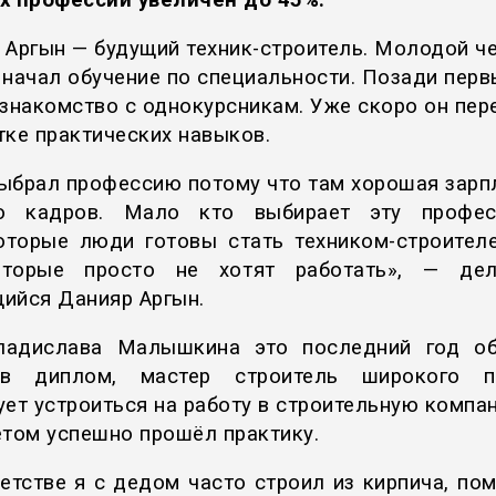
х профессий увеличен до 45%.
 Аргын — будущий техник-строитель. Молодой ч
 начал обучение по специальности. Позади перв
 знакомство с однокурсникам. Уже скоро он пер
тке практических навыков.
ыбрал профессию потому что там хорошая зарп
о кадров. Мало кто выбирает эту профес
оторые люди готовы стать техником-строителе
оторые просто не хотят работать», — дел
ийся Данияр Аргын.
адислава Малышкина это последний год об
ив диплом, мастер строитель широкого п
ует устроиться на работу в строительную компан
етом успешно прошёл практику.
етстве я с дедом часто строил из кирпича, по