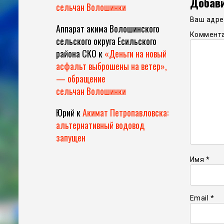
Добави
сельчан Волошинки
Ваш адрес
Аппарат акима Волошинского
Коммент
сельского округа Есильского
района СКО
к
«Деньги на новый
асфальт выброшены на ветер»,
— обращение
сельчан Волошинки
Юрий
к
Акимат Петропавловска:
альтернативный водовод
запущен
Имя
*
Email
*