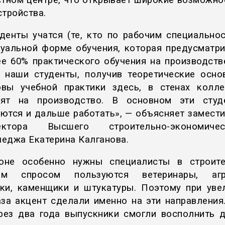
стном центре, что открывает широкие возможно
стройства.
денты учатся (те, кто по рабочим специально
дуальной форме обучения, которая предусматри
е 60% практического обучения на производств
ь наши студенты, получив теоретические осно
овы учебной практики здесь, в стенах колле
дят на производство. В основном эти студ
ются и дальше работать», — объясняет замест
ектора Высшего строительно-экономичес
еджа Екатерина Калганова.
оне особенно нужны специалисты в строите
им спросом пользуются ветеринары, агр
ки, каменщики и штукатуры. Поэтому при уве
аза акцент сделали именно на эти направления
рез два года выпускники смогли восполнить 