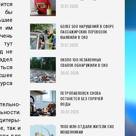
ится
31.07.2026
о бы
ьшие
БОЛЕЕ 500 НАРУШЕНИЙ В СФЕРЕ
и им
ПАССАЖИРСКИХ ПЕРЕВОЗОК
чень
ВЫЯВИЛИ В СКО
 тут
31.07.2026
од не
адел
ОКОЛО 100 НЕЗАКОННЫХ
СВАЛОК ОБНАРУЖИЛИ В СКО
ться
30.07.2026
сшее
урса
ПЕТРОПАВЛОВСК СНОВА
ОСТАНЕТСЯ БЕЗ ГОРЯЧЕЙ
ельно-
ВОДЫ
30.07.2026
ьности.
итеры-
₸800 МЛН ОТДАЛИ ЖИТЕЛИ СКО
, так и
МОШЕННИКАМ