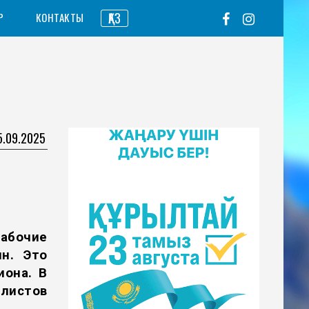
ҚАЗ
Р
КОНТАКТЫ
5.09.2025
абочие
ин
. Это
иона. В
алистов