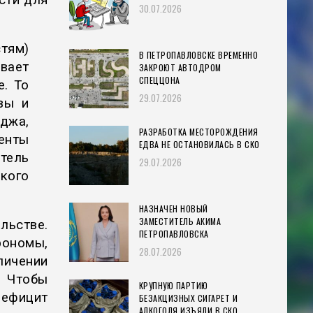
сти для
30.07.2026
стям)
В ПЕТРОПАВЛОВСКЕ ВРЕМЕННО
вает
ЗАКРОЮТ АВТОДРОМ
СПЕЦЦОНА
е. То
29.07.2026
вы и
джа,
РАЗРАБОТКА МЕСТОРОЖДЕНИЯ
енты
ЕДВА НЕ ОСТАНОВИЛАСЬ В СКО
итель
29.07.2026
кого
НАЗНАЧЕН НОВЫЙ
ЗАМЕСТИТЕЛЬ АКИМА
льстве.
ПЕТРОПАВЛОВСКА
ономы,
28.07.2026
личении
. Чтобы
КРУПНУЮ ПАРТИЮ
дефицит
БЕЗАКЦИЗНЫХ СИГАРЕТ И
АЛКОГОЛЯ ИЗЪЯЛИ В СКО