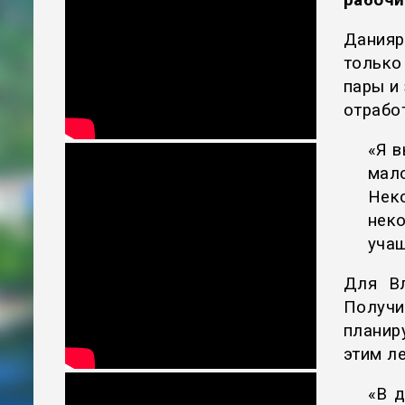
рабочи
Данияр
только
пары и
отрабо
«Я в
мал
Нек
нек
учащ
Для Вл
Получ
планир
этим л
«В д