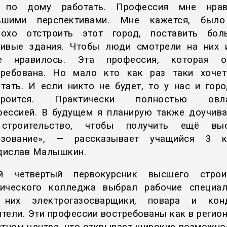
 по дому работать. Профессия мне нрав
ьшими перспективами. Мне кажется, был
лохо отстроить этот город, поставить бол
сивые здания. Чтобы люди смотрели на них 
е нравилось. Эта профессия, которая о
требована. Но мало кто как раз таки хочет
тать. И если никто не будет, то у нас и гор
троится. Практически полностью овл
фессией. В будущем я планирую также доучива
строительство, чтобы получить ещё вы
азование», — рассказывает учащийся 3 к
дислав Малышкин.
й четвёртый первокурсник высшего строит
ического колледжа выбрал рабочие специал
 них электрогазосварщики, повара и конд
тели. Эти профессии востребованы как в регионе