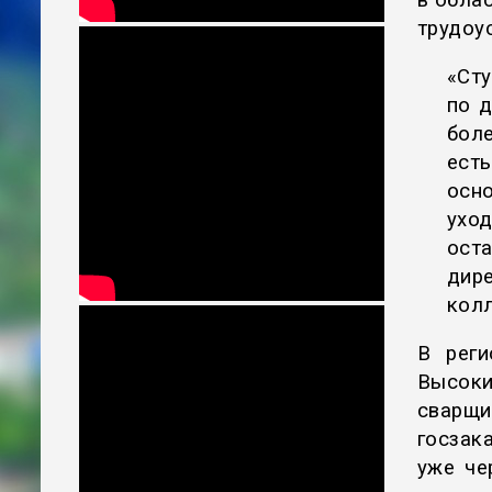
в обла
трудоу
«Сту
по 
боле
ест
осн
ухо
оста
дир
колл
В реги
Высок
сварщи
госзак
уже че