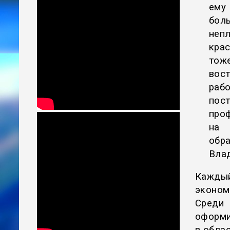
ему
бол
неп
кра
тож
вос
рабо
пос
про
на 
обр
Вла
Кажды
эконом
Среди
оформи