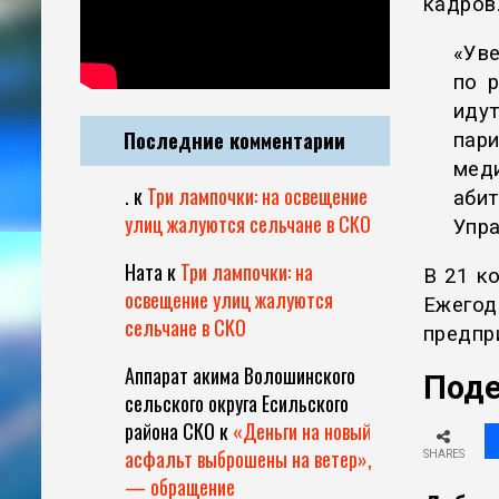
кадров
«Ув
по 
иду
Последние комментарии
пари
мед
.
к
Три лампочки: на освещение
аби
улиц жалуются сельчане в СКО
Упра
Ната
к
Три лампочки: на
В 21 к
освещение улиц жалуются
Ежегод
сельчане в СКО
предпр
Аппарат акима Волошинского
Поде
сельского округа Есильского
района СКО
к
«Деньги на новый
асфальт выброшены на ветер»,
SHARES
— обращение