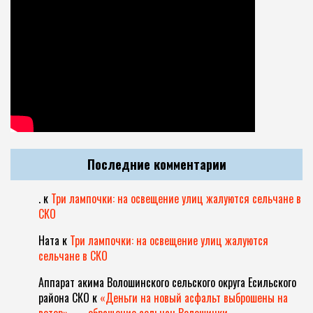
Последние комментарии
.
к
Три лампочки: на освещение улиц жалуются сельчане в
СКО
Ната
к
Три лампочки: на освещение улиц жалуются
сельчане в СКО
Аппарат акима Волошинского сельского округа Есильского
района СКО
к
«Деньги на новый асфальт выброшены на
ветер», — обращение сельчан Волошинки