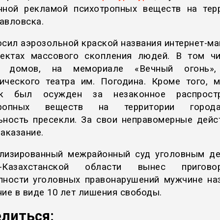
нной рекламой психотропных веществ на тер
авловска.
осил аэрозольной краской названия интернет-ма
ектах массового скопления людей. В том ч
х домов, на мемориале «Вечный огонь»,
ического театра им. Погодина. Кроме того, 
ек был осужден за незаконное распростр
тропных веществ на территории город
ьность пресекли. За свои неправомерные дейс
наказание.
лизированный межрайонный суд уголовным д
о-Казахстанской области вынес пригов
пности уголовных правонарушений мужчине на
ние в виде 10 лет лишения свободы.
литься: