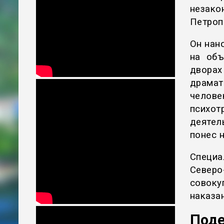
незако
Петроп
Он нан
на объ
двора
драмат
челов
психо
деятел
понес 
Специа
Север
совоку
наказа
Поде