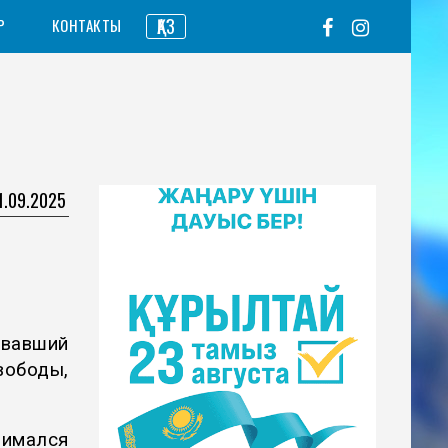
ҚАЗ
Р
КОНТАКТЫ
1.09.2025
овавший
ободы,
нимался