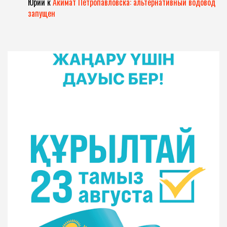
Юрий
к
Акимат Петропавловска: альтернативный водовод
запущен