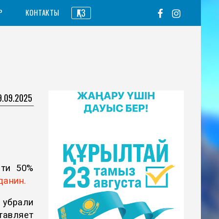
ҚАЗ
Р
КОНТАКТЫ
9.09.2025
чти 50%
данин.
 убрали
тавляет