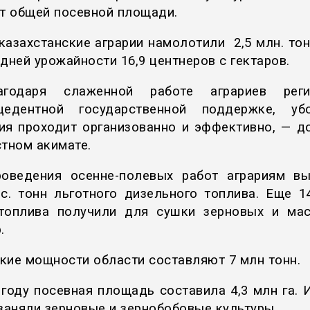
от общей посевной площади.
казахстанские аграрии намолотили 2,5 млн. тон
дней урожайности 16,9 центнеров с гектаров.
годаря слаженной работе аграриев рег
цедентной государственной поддержке, уб
ия проходит организованно и эффективно, — д
стном акимате.
оведения осенне-полевых работ аграриям в
ыс. тонн льготного дизельного топлива. Еще 14
оплива получили для сушки зерновых и ма
.
кие мощности области составляют 7 млн тонн.
 году посевная площадь составила 4,3 млн га. И
 заняли зерновые и зернобобовые культуры.