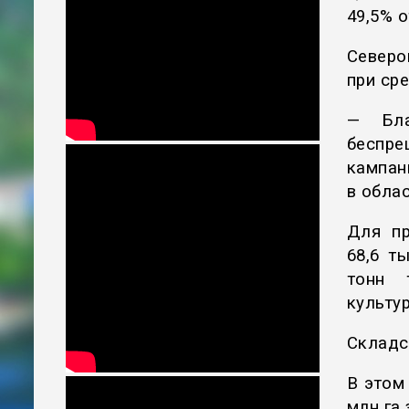
49,5% 
Северо
при сре
— Бла
беспре
кампан
в обла
Для пр
68,6 т
тонн т
культур
Складс
В этом
млн га