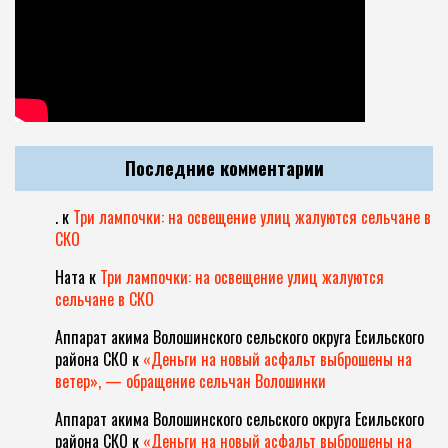
Последние комментарии
.
к
Три лампочки: на освещение улиц жалуются сельчане в
СКО
Ната
к
Три лампочки: на освещение улиц жалуются
сельчане в СКО
Аппарат акима Волошинского сельского округа Есильского
района СКО
к
«Деньги на новый асфальт выброшены на
ветер», — обращение сельчан Волошинки
Аппарат акима Волошинского сельского округа Есильского
района СКО
к
«Деньги на новый асфальт выброшены на