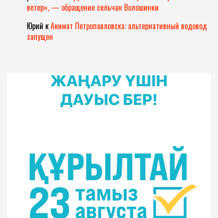
ветер», — обращение сельчан Волошинки
Юрий
к
Акимат Петропавловска: альтернативный водовод
запущен