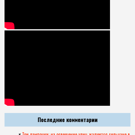
Последние комментарии
.
к
Три лампочки: на освещение улиц жалуются сельчане в