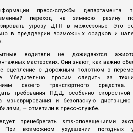
формации пресс-службы департамента по
ременный переход на зимнюю резину по
зировать угрозу ДТП в межсезонье. Это о
ьно в преддверии возможных осадков и нал
.
тные водители не дожидаются ажио
нтажных мастерских. Они знают, как важно обе
е сцепление с дорожным полотном в перем
те. Убедительно просим следить за техни
янием своего транспортного средства. 
ать требования ПДД, особенно скоростной
ла маневрирования и безопасную дистанцию
билями, — отметили в пресс-службе.
едует пренебрегать sms-оповещениями экст
. При возможном ухудшении погодных у