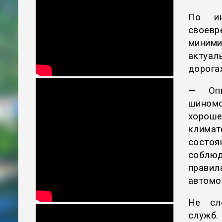
По ин
своев
миними
актуал
дорогах
— Опы
шиномо
хороше
клима
состо
соблюд
прави
автомо
Не сл
служб