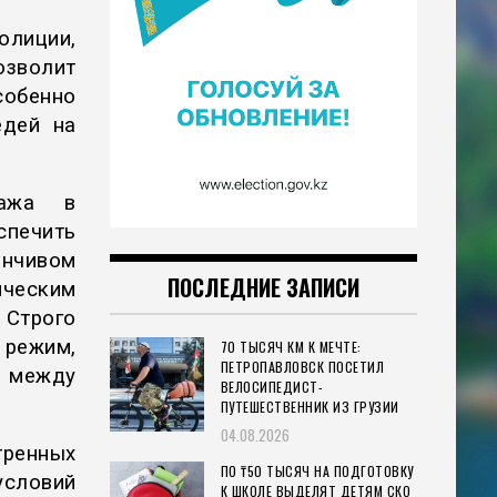
лиции,
зволит
собенно
едей на
тажа в
спечить
енчивом
ПОСЛЕДНИЕ ЗАПИСИ
ческим
Строго
 режим,
70 ТЫСЯЧ КМ К МЕЧТЕ:
ПЕТРОПАВЛОВСК ПОСЕТИЛ
 между
ВЕЛОСИПЕДИСТ-
ПУТЕШЕСТВЕННИК ИЗ ГРУЗИИ
04.08.2026
ренных
ПО ₸50 ТЫСЯЧ НА ПОДГОТОВКУ
словий
К ШКОЛЕ ВЫДЕЛЯТ ДЕТЯМ СКО