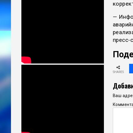
коррек
— Инфо
аварий
реализ
пресс-
Поде
SHARES
Добави
Ваш адрес
Коммент