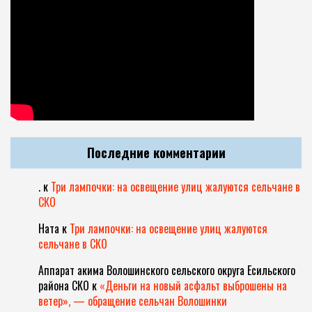
Последние комментарии
.
к
Три лампочки: на освещение улиц жалуются сельчане в
СКО
Ната
к
Три лампочки: на освещение улиц жалуются
сельчане в СКО
Аппарат акима Волошинского сельского округа Есильского
района СКО
к
«Деньги на новый асфальт выброшены на
ветер», — обращение сельчан Волошинки