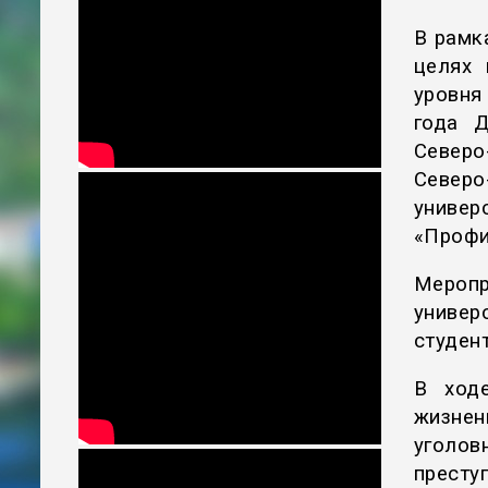
В рамк
целях 
уровня
года Д
Северо
Север
универ
«Профи
Мероп
универ
студен
В ход
жизне
уголов
прест