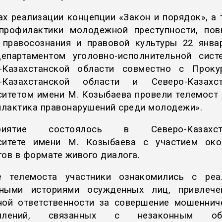
ах реализации концепции «Закон и порядок», а 
профилактики молодежной преступности, по
 правосознания и правовой культуры 22 янва
епартаментом уголовно-исполнительной сис
-Казахстанской области совместно с Проку
о-Казахстанской области и Северо-Казахст
ситетом имени М. Козыбаева провели телемост 
лактика правонарушений среди молодежи».
риятие состоялось в Северо-Казахст
ситете имени М. Козыбаева с участием ок
тов в формате живого диалога.
е телемоста участники ознакомились с реа
нными историями осужденных лиц, привлече
ной ответственности за совершение мошеннич
уплений, связанных с незаконным об