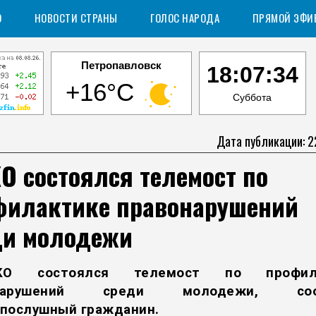
О
НОВОСТИ СТРАНЫ
ГОЛОС НАРОДА
ПРЯМОЙ ЭФИ
Петропавловск
18:07:35
+16°C
Суббота
Дата публикации: 2
О состоялся телемост по
филактике правонарушений
ди молодежи
О состоялся телемост по профила
онарушений среди молодежи, соо
послушный гражданин.