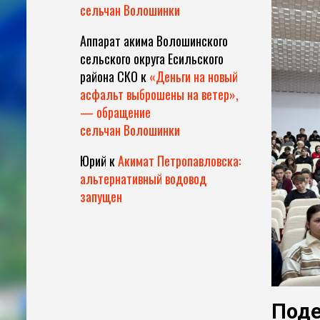
сельчан Волошинки
Аппарат акима Волошинского
сельского округа Есильского
района СКО
к
«Деньги на новый
асфальт выброшены на ветер»,
— обращение
сельчан Волошинки
Юрий
к
Акимат Петропавловска:
альтернативный водовод
запущен
Поде