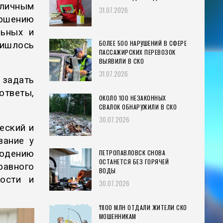
личным
31.07.2026
ершению
льных и
БОЛЕЕ 500 НАРУШЕНИЙ В СФЕРЕ
ишлось
ПАССАЖИРСКИХ ПЕРЕВОЗОК
ВЫЯВИЛИ В СКО
31.07.2026
задать
тветы,
ОКОЛО 100 НЕЗАКОННЫХ
СВАЛОК ОБНАРУЖИЛИ В СКО
30.07.2026
еский и
вание у
ПЕТРОПАВЛОВСК СНОВА
юдению
ОСТАНЕТСЯ БЕЗ ГОРЯЧЕЙ
равного
ВОДЫ
ности и
30.07.2026
₸800 МЛН ОТДАЛИ ЖИТЕЛИ СКО
МОШЕННИКАМ