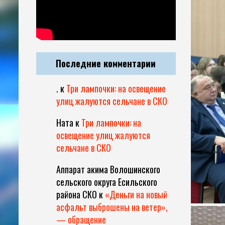
Последние комментарии
.
к
Три лампочки: на освещение
улиц жалуются сельчане в СКО
Ната
к
Три лампочки: на
освещение улиц жалуются
сельчане в СКО
Аппарат акима Волошинского
сельского округа Есильского
района СКО
к
«Деньги на новый
асфальт выброшены на ветер»,
— обращение