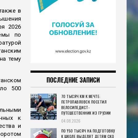
также в
вышения
ря 2026
темы по
ратурой
анским
на тему
ПОСЛЕДНИЕ ЗАПИСИ
анском
оло 500
70 ТЫСЯЧ КМ К МЕЧТЕ:
ПЕТРОПАВЛОВСК ПОСЕТИЛ
ВЕЛОСИПЕДИСТ-
льными
ПУТЕШЕСТВЕННИК ИЗ ГРУЗИИ
нных к
04.08.2026
ества и
ПО ₸50 ТЫСЯЧ НА ПОДГОТОВКУ
оротом
К ШКОЛЕ ВЫДЕЛЯТ ДЕТЯМ СКО