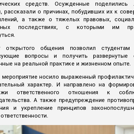
тических средств. Осужденные поделились 
, рассказали о причинах, побудивших их к сов
плений, а также о тяжелых правовых, социа
ьных последствиях, с которыми им пр
уться.
т открытого общения позволил студентам 
есующие вопросы и получить развернутые о
нные на реальной практике и жизненном опыте.
 мероприятие носило выраженный профилактич
ательный характер. И направлено на формиро
ежи ответственного отношения к собл
дательства. А также предупреждение противоп
ния и укрепление принципов законопослуш
 ответственности.