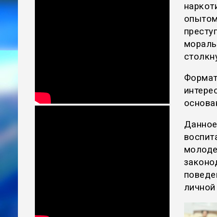
нарко
опытом
престу
морал
столкн
Форма
интер
основа
Данное
воспит
молод
законо
поведе
личной