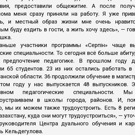
овия, предоставили общежитие. А после получ
ома меня сразу приняли на работу. Я уже при
сь, и местный образ жизни мне очень нравитс
ым буду ездить в гости, а жить хочу здесь», — го
шка.
аньше участники программы «Серпін» чаще в
ские специальности. То сегодня всё больше абит
 предпочтение педагогике. В прошлом году 
и 65 студентов. 23 из них остались работать в
анской области. 36 продолжили обучение в магист
том году у нас выпускается 48 выпускников. 
овном педагогические специальности. М
доустраиваем в школы города, районов. И, по
о, мы их можем также трудоустроить. Есть 8 рег
азахстану, куда они могут трудоустроиться», — уто
 руководителя Центра дуального обучения и ка
ь Кельдегулова.