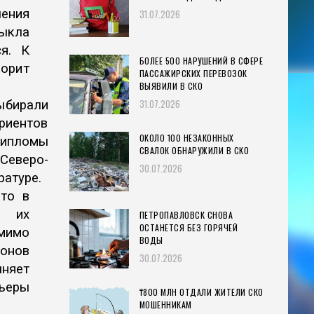
ения
31.07.2026
выкла
я. К
БОЛЕЕ 500 НАРУШЕНИЙ В СФЕРЕ
ворит
ПАССАЖИРСКИХ ПЕРЕВОЗОК
ВЫЯВИЛИ В СКО
31.07.2026
ыбирали
уриентов
ОКОЛО 100 НЕЗАКОННЫХ
дипломы
СВАЛОК ОБНАРУЖИЛИ В СКО
 Северо-
30.07.2026
ратуре.
Это в
ы их
ПЕТРОПАВЛОВСК СНОВА
ОСТАНЕТСЯ БЕЗ ГОРЯЧЕЙ
мимо
ВОДЫ
ионов
30.07.2026
чняет
рьеры
₸800 МЛН ОТДАЛИ ЖИТЕЛИ СКО
МОШЕННИКАМ