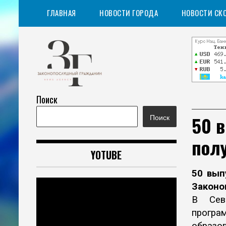
Перейти
ГЛАВНАЯ
НОВОСТИ ГОРОДА
НОВОСТИ СК
к
содержимому
Поиск
Информационное агентство
Законопослушный
50 
Поиск
гражданин
пол
YOTUBE
50 вып
Законо
В Сев
програ