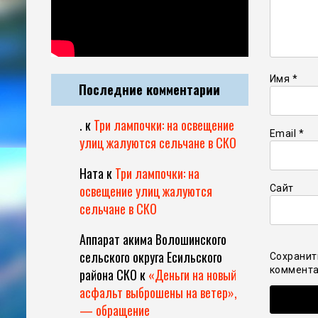
Имя
*
Последние комментарии
.
к
Три лампочки: на освещение
Email
*
улиц жалуются сельчане в СКО
Ната
к
Три лампочки: на
освещение улиц жалуются
Сайт
сельчане в СКО
Аппарат акима Волошинского
сельского округа Есильского
Сохранит
коммента
района СКО
к
«Деньги на новый
асфальт выброшены на ветер»,
— обращение