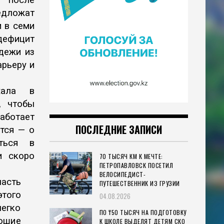
у после
дложат
и в семи
дефицит
дежи из
арьеру и
хала в
, чтобы
работает
ПОСЛЕДНИЕ ЗАПИСИ
тся — о
ться в
и скоро
70 ТЫСЯЧ КМ К МЕЧТЕ:
ПЕТРОПАВЛОВСК ПОСЕТИЛ
ВЕЛОСИПЕДИСТ-
ласть
ПУТЕШЕСТВЕННИК ИЗ ГРУЗИИ
этого
04.08.2026
легко
ПО ₸50 ТЫСЯЧ НА ПОДГОТОВКУ
ошие
К ШКОЛЕ ВЫДЕЛЯТ ДЕТЯМ СКО