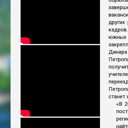
образо
завер
ваканси
других
кадров
южных р
закрепл
Динар
Петроп
получит
учител
перее
Петроп
станет 
«В 2
пост
реги
най