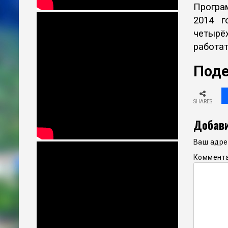
Програм
2014 г
четырё
работат
Поде
SHARES
Добави
Ваш адрес
Коммент