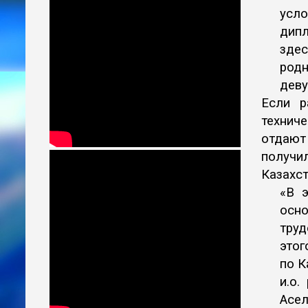
усл
дипл
зде
родн
деву
Если р
техниче
отдают
получил
Казахст
«В э
осн
тру
этог
по К
и.о.
Асел