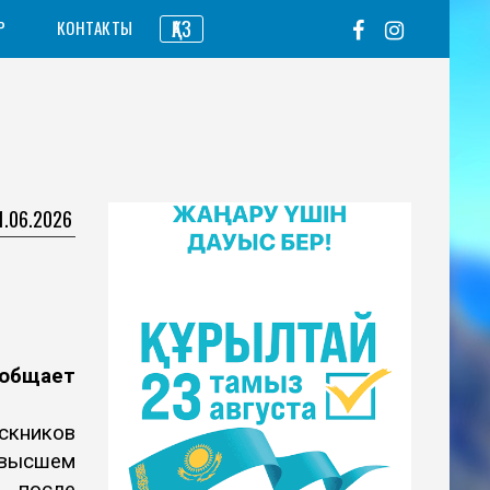
ҚАЗ
Р
КОНТАКТЫ
1.06.2026
ообщает
кников
 высшем