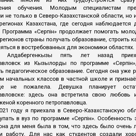
вании. Многие из них трудоустроятся сраз
шения обучения. Молодым специалистам пре
и не только в Северо-Казахстанской области, но 
 регионах Казахстана, где сегодня наблюдается 
. Программа «Серпін» продолжает помогать моло
егионов страны получать образование, строить к
яться в востребованных для экономики областях.
а Алдабергенкызы пять лет назад прие
авловск из Кызылорды по программе «Серпін»
ь педагогическое образование. Сегодня она уже 
ем начальных классов в частной школе и признаё
зде не пожалела. Девушка планирует оста
авловске: здесь она встретила свою любовь 
женой коренного петропавловца.
021 году я приехала в Северо-Казахстанскую об
упать в вуз по программе «Серпін». Особенность 
она для меня была в том, что здесь было очень 
ти работу. Для нас как студентов создали хор