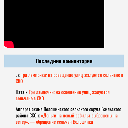
Последние комментарии
.
к
Три лампочки: на освещение улиц жалуются сельчане в
СКО
Ната
к
Три лампочки: на освещение улиц жалуются
сельчане в СКО
Аппарат акима Волошинского сельского округа Есильского
района СКО
к
«Деньги на новый асфальт выброшены на
ветер», — обращение сельчан Волошинки