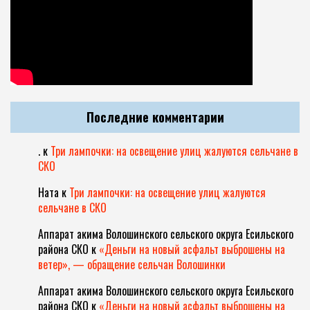
Последние комментарии
.
к
Три лампочки: на освещение улиц жалуются сельчане в
СКО
Ната
к
Три лампочки: на освещение улиц жалуются
сельчане в СКО
Аппарат акима Волошинского сельского округа Есильского
района СКО
к
«Деньги на новый асфальт выброшены на
ветер», — обращение сельчан Волошинки
Аппарат акима Волошинского сельского округа Есильского
района СКО
к
«Деньги на новый асфальт выброшены на