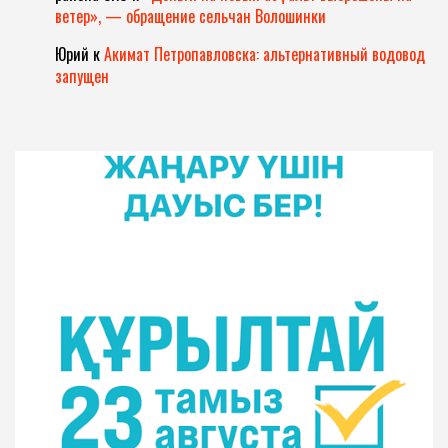
ветер», — обращение сельчан Волошинки
Юрий
к
Акимат Петропавловска: альтернативный водовод
запущен