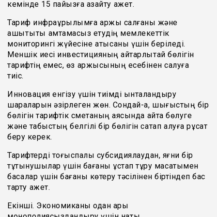
кемінде 15 пайызға азайту қажет.
Тариф инфрақұрылымға қаржы салғаны және
ашықтықты қамтамасыз етудің мемлекеттік
мониторингі жүйесіне қатысқаны үшін беріледі.
Меншік иесі инвестицияның айтарлықтай бөлігін
тарифтің емес, өз қаржысының есебінен салуға
тиіс.
Инновация енгізу үшін тиімді ынталандыру
шараларын әзірлеген жөн. Сондай-ақ, шығыстың бір
бөлігін тарифтік сметаның аясында қайта бөлуге
және табыстың белгілі бір бөлігін сақтап қалуға рұқсат
беру керек.
Тарифтерді тоғыспалы субсидиялаудан, яғни бір
тұтынушылар үшін бағаны ұстап тұру мақсатымен
басқалар үшін бағаны көтеру тәсілінен біртіндеп бас
тарту қажет.
Екінші. Экономиканы одан ары
монополиясыздандыру үшін нақты