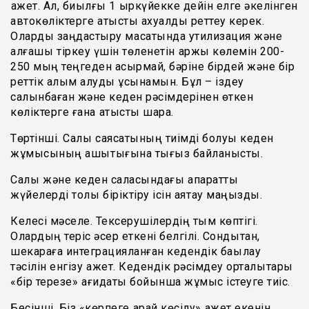
қажет. Ал, биылғы 1 қыркүйекке дейін елге әкелінген
автокөліктерге қатысты ахуалды реттеу керек.
Оларды заңдастыру мақсатында утилизация және
алғашқы тіркеу үшін төленетін қаржы көлемін 200-
250 мың теңгеден асырмай, бәріне бірдей және бір
реттік алым алуды ұсынамын. Бұл – іздеу
салынбаған және кеден рәсімдерінен өткен
көліктерге ғана қатысты шара.
Төртінші. Салық саясатының тиімді болуы кеден
жұмысының ашықтығына тығыз байланысты.
Салық және кеден саласындағы ақпараттық
жүйелерді толық біріктіру ісін аяқтау маңызды.
Келесі мәселе. Тексерушілердің тым көптігі.
Олардың теріс әсер еткені белгілі. Сондықтан,
шекараға интеграцияланған кедендік бақылау
тәсілін енгізу қажет. Кедендік рәсімдеу орталықтары
«бір терезе» қағидаты бойынша жұмыс істеуге тиіс.
Бесінші. Біз «көрпеге қарай көсілу» қажет екенін