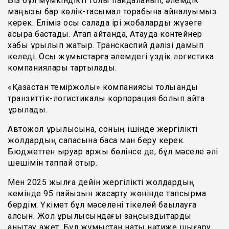
Біз бұл мүмкіндікті толық пайдаланып, әлемдік
маңызы бар көлік-тасымал торабына айналуымыз
керек. Еліміз осы салада ірі жобаларды жүзеге
асыра бастады. Атап айтқанда, Ақтауда контейнер
хабы құрылып жатыр. Транскаспий дәлізі дамып
келеді. Осы жұмыстарға әлемдегі үздік логистика
компаниялары тартылады.
«Қазақстан теміржолы» компаниясы толыққанды
транзиттік-логистикалық корпорация болып қайта
құрылады.
Автожол құрылысына, соның ішінде жергілікті
жолдардың сапасына баса мән беру керек.
Бюджеттен қыруар қаржы бөлінсе де, бұл мәселе әлі
шешімін таппай отыр.
Мен 2025 жылға дейін жергілікті жолдардың
кемінде 95 пайызын жақсарту жөнінде тапсырма
бердім. Үкімет бұл мәселені тікелей бақылауға
алсын. Жол құрылысындағы заңсыздықтарды
анықтау қажет. Бұл жұмыстан нақты нәтиже шығару