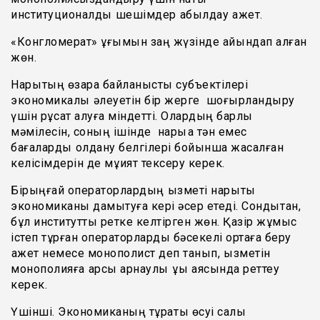
институционалдық шешімдер қабылдау қажет.
«Конгломерат» ұғымын заң жүзінде айқындап алған
жөн.
Нарықтың өзара байланысты субъектілері
экономикалық әлеуетін бір жерге шоғырландыру
үшін рұқсат алуға міндетті. Олардың барлық
мәмілесін, соның ішінде нарыққа тән емес
бағаларды қолдану белгілері бойынша жасалған
келісімдерін де мұқият тексеру керек.
Бірыңғай операторлардың қызметі нарықтық
экономиканы дамытуға кері әсер етеді. Сондықтан,
бұл институтты ретке келтірген жөн. Қазір жұмыс
істеп тұрған операторларды бәсекелі ортаға беру
қажет немесе монополист деп танып, қызметін
монополияға қарсы арнаулы құқық аясында реттеу
керек.
Үшінші. Экономиканың тұрақты өсуі салық