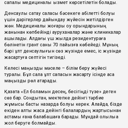
сапалы медициналық қызмет көрсетілетін болады.
Денсаулық сақтау саласы бәсекеге қабілетті болуы
үшін дәрігерлер дайындау жүйесін жетілдірген
жөн. Медициналық жоғары оқу орындарының
жанынан көпбейінді ауруханалар және клиникалар
ашылады. Алдағы үш жылда резидентураға
бөлінетін грант саны 70 пайызға көбейеді. Мұның
бәрі ұлт денсаулығын сөз жүзінде емес, іс жүзінде
жақсартуға септігін тигізеді.
Келесі маңызды мәселе – білім беру жүйесі
туралы. Бұл сала ұлт сапасын жақсарту ісінде аса
маңызды рөл атқарады.
Қазақта «Ел боламын десең, бесігіңді түзе» деген
сөз бар. Сондықтан, мектепке дейінгі тәрбие
жұмысы басты назарда болуы керек. Алайда, бізде
екіден алты жасқа дейінгі балалардың жартысынан
астамы ғана балабақшаға барады. Мұндай олқылыққа
жол беруге болмайды.