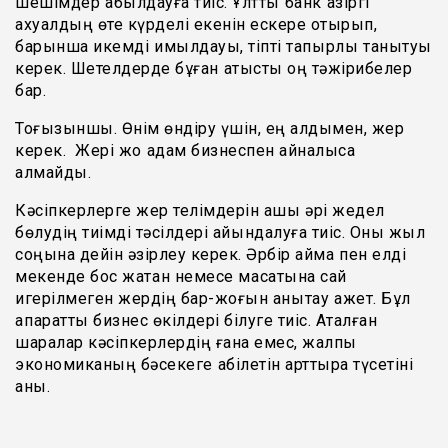
шешімдер қабылдауға тиіс. Ұлттық банк қазіргі
ахуалдың өте күрделі екенін ескере отырып,
барынша икемді қимылдауы, тіпті тапқырлық танытуы
керек. Шетелдерде бұған қатысты оң тәжірибелер
бар.
Тоғызыншы. Өнім өндіру үшін, ең алдымен, жер
керек. Жері жоқ адам бизнеспен айналыса
алмайды.
Кәсіпкерлерге жер телімдерін ашық әрі жедел
бөлудің тиімді тәсілдері айқындалуға тиіс. Оны жыл
соңына дейін әзірлеу керек. Әрбір аймақ пен елді
мекенде бос жатқан немесе мақсатына сай
игерілмеген жердің бар-жоғын анықтау қажет. Бұл
ақпаратты бизнес өкілдері білуге тиіс. Аталған
шаралар кәсіпкерлердің ғана емес, жалпы
экономиканың бәсекеге қабілетін арттыра түсетіні
анық.