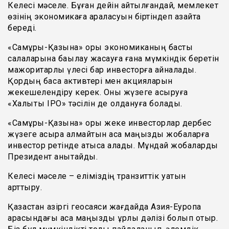
Келесі мәселе. Бұған дейін айтылғандай, мемлекет
өзінің экономикаға араласуын біртіндеп азайта
береді.
«Самұрық-Қазына» қоры экономиканың басты
салаларына бақылау жасауға ғана мүмкіндік беретін
мажоритарлы үлесі бар инвесторға айналады.
Қордың басқа активтері мен акцияларын
жекешелендіру керек. Оны жүзеге асыруға
«Халықтық ІРО» тәсілін де қолдануға болады.
«Самұрық-Қазына» қоры жеке инвесторлар дербес
жүзеге асыра алмайтын аса маңызды жобаларға
инвестор ретінде қатыса алады. Мұндай жобаларды
Президент анықтайды.
Келесі мәселе – еліміздің транзиттік қуатын
арттыру.
Қазақстан қазіргі геосаяси жағдайда Азия-Еуропа
арасындағы аса маңызды құрлық дәлізі болып отыр.