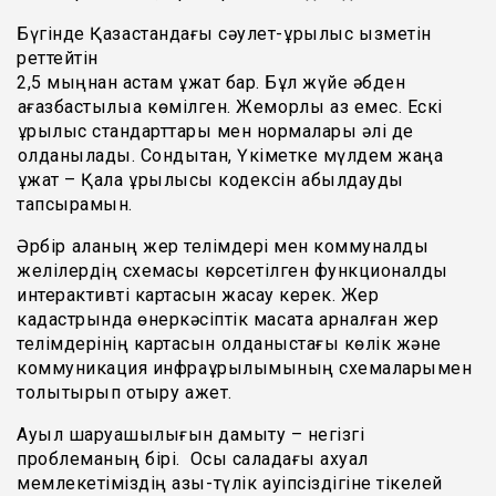
Бүгінде Қазақстандағы сәулет-құрылыс қызметін
реттейтін
2,5 мыңнан астам құжат бар. Бұл жүйе әбден
қағазбастылыққа көмілген. Жемқорлық аз емес. Ескі
құрылыс стандарттары мен нормалары әлі де
қолданылады. Сондықтан, Үкіметке мүлдем жаңа
құжат – Қала құрылысы кодексін қабылдауды
тапсырамын.
Әрбір қаланың жер телімдері мен коммуналдық
желілердің схемасы көрсетілген функционалды
интерактивті картасын жасау керек. Жер
кадастрында өнеркәсіптік мақсатқа арналған жер
телімдерінің картасын қолданыстағы көлік және
коммуникация инфрақұрылымының схемаларымен
толықтырып отыру қажет.
Ауыл шаруашылығын дамыту – негізгі
проблеманың бірі. Осы саладағы ахуал
мемлекетіміздің азық-түлік қауіпсіздігіне тікелей