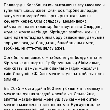
Балаларды балабақшамен қамтамасыз ету мәселесін
түпкілікті шешу қажет. Оған қоса, тәрбиешілердің
әлеуметтік мәртебесін арттырып, жалақысын
көбейту керек. Осы саладағы мамандарға
қойылатын нақты талаптар бекітілуге тиіс. Олардың
жұмыс жүктемесін де біртіндеп азайтқан жөн. Өз
ісіне адал ұстаздар білім беру саласының дамуына
зор үлес қосады. Сондықтан, балабақшаны емес,
тәрбиешіні аттестациялау қажет.
Орта білімнің сапасы – табысты ұлт болудың тағы
бір маңызды шарты. Әрбір оқушының білім алып,
жан-жақты дамуы үшін қолайлы жағдай жасалуға
тиіс. Сол үшін «Жайлы мектеп» ұлттық жобасы қолға
алынды.
Біз 2025 жылға дейін 800 мың баланың заманауи
мектепте оқуына жағдай жасаймыз. Осылайша,
апатты жағдайдағы және үш ауысыммен оқитын
мектеп мәселесін толық шешеміз. Бұл ауыл және