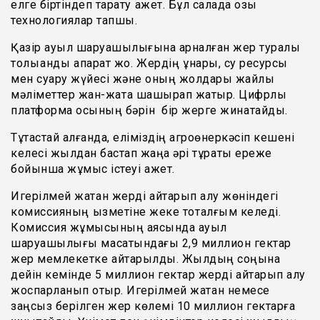
елге біртіндеп тарату қажет. Бұл салада озық
технологиялар тапшы.
Қазір ауыл шаруашылығына арналған жер туралы
толыққанды ақпарат жоқ. Жердің құнары, су ресурсы
мен суару жүйесі және оның жолдары жайлы
мәліметтер жан-жақта шашырап жатыр. Цифрлық
платформа осының бәрін бір жерге жинақтайды.
Тұтастай алғанда, еліміздің агроөнеркәсіп кешені
келесі жылдан бастап жаңа әрі тұрақты ереже
бойынша жұмыс істеуі қажет.
Игерілмей жатқан жерді қайтарып алу жөніндегі
комиссияның қызметіне жеке тоқталғым келеді.
Комиссия жұмысының аясында ауыл
шаруашылығы мақсатындағы 2,9 миллион гектар
жер мемлекетке қайтарылды. Жылдың соңына
дейін кемінде 5 миллион гектар жерді қайтарып алу
жоспарланып отыр. Игерілмей жатқан немесе
заңсыз берілген жер көлемі 10 миллион гектарға