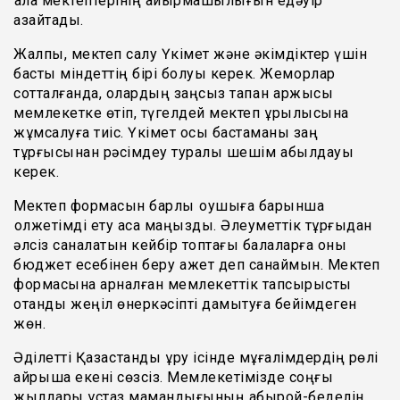
қала мектептерінің айырмашылығын едәуір
азайтады.
Жалпы, мектеп салу Үкімет және әкімдіктер үшін
басты міндеттің бірі болуы керек. Жемқорлар
сотталғанда, олардың заңсыз тапқан қаржысы
мемлекетке өтіп, түгелдей мектеп құрылысына
жұмсалуға тиіс. Үкімет осы бастаманы заң
тұрғысынан рәсімдеу туралы шешім қабылдауы
керек.
Мектеп формасын барлық оқушыға барынша
қолжетімді ету аса маңызды. Әлеуметтік тұрғыдан
әлсіз саналатын кейбір топтағы балаларға оны
бюджет есебінен беру қажет деп санаймын. Мектеп
формасына арналған мемлекеттік тапсырысты
отандық жеңіл өнеркәсіпті дамытуға бейімдеген
жөн.
Әділетті Қазақстанды құру ісінде мұғалімдердің рөлі
айрықша екені сөзсіз. Мемлекетімізде соңғы
жылдары ұстаз мамандығының абырой-беделін