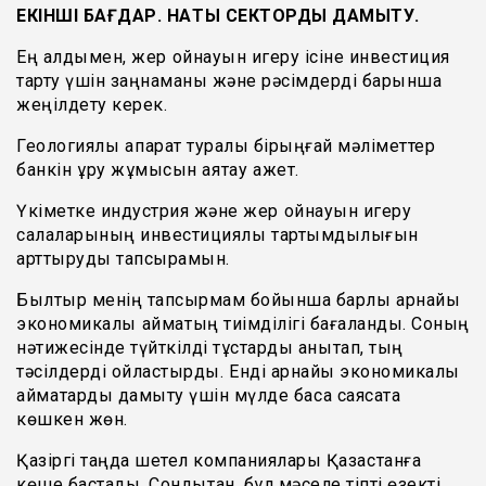
ЕКІНШІ БАҒДАР. НАҚТЫ СЕКТОРДЫ ДАМЫТУ.
Ең алдымен, жер қойнауын игеру ісіне инвестиция
тарту үшін заңнаманы және рәсімдерді барынша
жеңілдету керек.
Геологиялық ақпарат туралы бірыңғай мәліметтер
банкін құру жұмысын аяқтау қажет.
Үкіметке индустрия және жер қойнауын игеру
салаларының инвестициялық тартымдылығын
арттыруды тапсырамын.
Былтыр менің тапсырмам бойынша барлық арнайы
экономикалық аймақтың тиімділігі бағаланды. Соның
нәтижесінде түйткілді тұстарды анықтап, тың
тәсілдерді ойластырдық. Енді арнайы экономикалық
аймақтарды дамыту үшін мүлде басқа саясатқа
көшкен жөн.
Қазіргі таңда шетел компаниялары Қазақстанға
көше бастады. Сондықтан, бұл мәселе тіпті өзекті