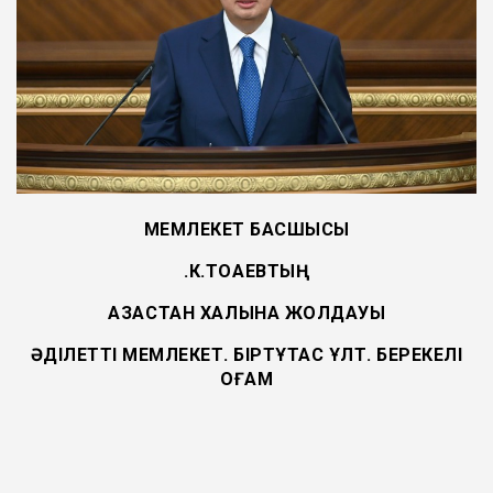
МЕМЛЕКЕТ БАСШЫСЫ
Қ.К.ТОҚАЕВТЫҢ
ҚАЗАҚСТАН ХАЛҚЫНА ЖОЛДАУЫ
ӘДІЛЕТТІ МЕМЛЕКЕТ. БІРТҰТАС ҰЛТ. БЕРЕКЕЛІ
ҚОҒАМ