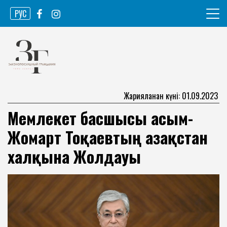
Skip
РУС
to
content
Ақпарат агенттігі
Законопослушный гражданин
Жарияланған күні: 01.09.2023
Мемлекет басшысы Қасым-
Жомарт Тоқаевтың Қазақстан
халқына Жолдауы