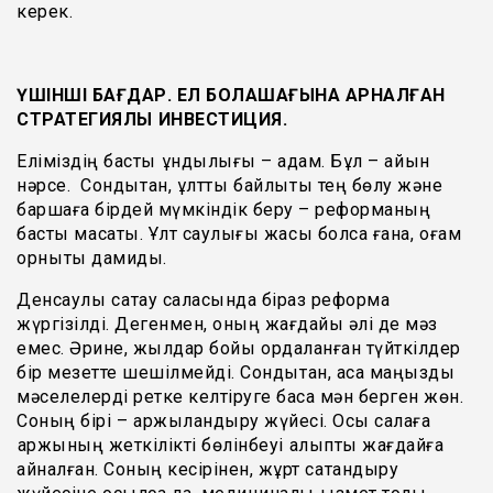
керек.
ҮШІНШІ БАҒДАР. ЕЛ БОЛАШАҒЫНА АРНАЛҒАН
СТРАТЕГИЯЛЫҚ ИНВЕСТИЦИЯ.
Еліміздің басты құндылығы – адам. Бұл – айқын
нәрсе. Сондықтан, ұлттық байлықты тең бөлу және
баршаға бірдей мүмкіндік беру – реформаның
басты мақсаты. Ұлт саулығы жақсы болса ғана, қоғам
орнықты дамиды.
Денсаулық сақтау саласында біраз реформа
жүргізілді. Дегенмен, оның жағдайы әлі де мәз
емес. Әрине, жылдар бойы қордаланған түйткілдер
бір мезетте шешілмейді. Сондықтан, аса маңызды
мәселелерді ретке келтіруге баса мән берген жөн.
Соның бірі – қаржыландыру жүйесі. Осы салаға
қаржының жеткілікті бөлінбеуі қалыпты жағдайға
айналған. Соның кесірінен, жұрт сақтандыру