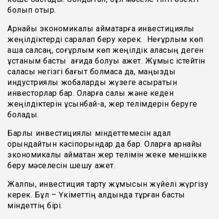
болып отыр.
Арнайы экономикалық аймақтарға инвестициялық
жеңілдіктерді саралап беру керек. Неғұрлым көп
ақша салсаң, соғұрлым көп жеңілдік аласың деген
ұстаным басты қағида болуы қажет. Жұмыс істейтін
саласы негізгі бағыт болмаса да, маңызды
индустриялық жобаларды жүзеге асыратын
инвесторлар бар. Оларға салық және кеден
жеңілдіктерін ұсынбай-ақ, жер телімдерін беруге
болады.
Барлық инвестициялық міндеттемесін адал
орындайтын кәсіпорындар да бар. Оларға арнайы
экономикалық аймақтан жер телімін жеке меншікке
беру мәселесін шешу қажет.
Жалпы, инвестиция тарту жұмысын жүйелі жүргізу
керек. Бұл – Үкіметтің алдында тұрған басты
міндеттің бірі.