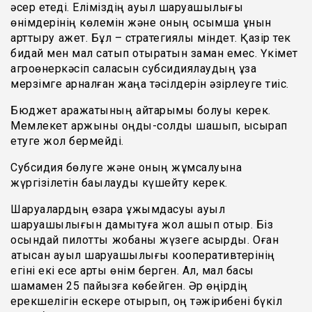
әсер етеді. Еліміздің ауыл шаруашылығы
өнімдерінің көлемін және оның қосымша құнын
арттыру қажет. Бұл – стратегиялық міндет. Қазір тек
бидай мен мал сатып отыратын заман емес. Үкімет
агроөнеркәсіп саласын субсидиялаудың ұзақ
мерзімге арналған жаңа тәсілдерін әзірлеуге тиіс.
Бюджет қаражатының қайтарымы болуы керек.
Мемлекет қаржыны оңды-солды шашып, ысырап
етуге жол бермейді.
Субсидия бөлуге және оның жұмсалуына
жүргізілетін бақылауды күшейту керек.
Шаруалардың өзара ұжымдасуы ауыл
шаруашылығын дамытуға жол ашып отыр. Біз
осындай пилоттық жобаны жүзеге асырдық. Оған
қатысқан ауыл шаруашылығы кооперативтерінің
егіні екі есе артық өнім берген. Ал, мал басы
шамамен 25 пайызға көбейген. Әр өңірдің
ерекшелігін ескере отырып, оң тәжірибені бүкіл