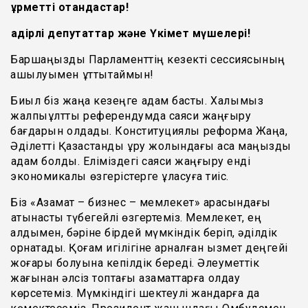
Құрметті отандастар!
Қадірлі депутаттар және Үкімет мүшелері!
Баршаңызды Парламенттің кезекті сессиясының
ашылуымен құттықтаймын!
Биыл біз жаңа кезеңге қадам бастық. Халқымыз
жалпыұлттық референдумда саяси жаңғыру
бағдарын қолдады. Конституциялық реформа Жаңа,
Әділетті Қазақстанды құру жолындағы аса маңызды
қадам болды. Еліміздегі саяси жаңғыру енді
экономикалық өзгерістерге ұласуға тиіс.
Біз «Азамат – бизнес – мемлекет» арасындағы
қатынасты түбегейлі өзгертеміз. Мемлекет, ең
алдымен, бәріне бірдей мүмкіндік беріп, әділдік
орнатады. Қоғам игілігіне арналған қызмет деңгейі
жоғары болуына кепілдік береді. Әлеуметтік
жағынан әлсіз топтағы азаматтарға қолдау
көрсетеміз. Мүмкіндігі шектеулі жандарға да