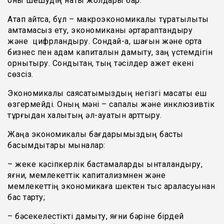
оны шешудің нақты жолдары бар.
Атап айтсақ, бұл – макроэкономикалық тұрақтылықты
қамтамасыз ету, экономиканы әртараптандыру
және цифрландыру. Сондай-ақ, шағын және орта
бизнес пен адам капиталын дамыту, заң үстемдігін
орнықтыру. Сондықтан, тың тәсілдер қажет екені
сөзсіз.
Экономикалық саясатымыздың негізгі мақсаты еш
өзгермейді. Оның мәні – сапалық және инклюзивтік
тұрғыдан халықтың әл-ауқатын арттыру.
Жаңа экономикалық бағдарымыздың басты
басымдықтары мыналар:
– жеке кәсіпкерлік бастамаларды ынталандыру,
яғни, мемлекеттік капитализмнен және
мемлекеттің экономикаға шектен тыс араласуынан
бас тарту;
– бәсекелестікті дамыту, яғни бәріне бірдей