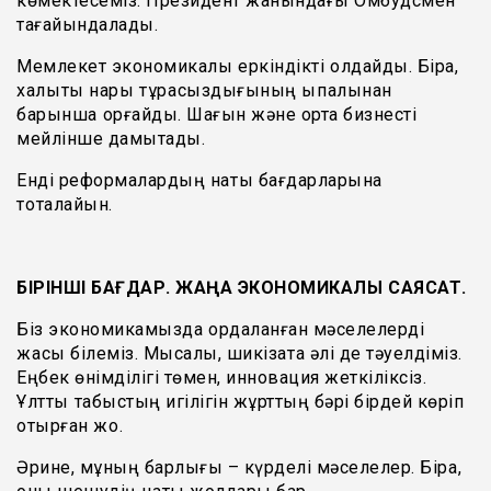
көмектесеміз. Президент жанындағы Омбудсмен
тағайындалады.
Мемлекет экономикалық еркіндікті қолдайды. Бірақ,
халықты нарық тұрақсыздығының ықпалынан
барынша қорғайды. Шағын және орта бизнесті
мейлінше дамытады.
Енді реформалардың нақты бағдарларына
тоқталайын.
БІРІНШІ БАҒДАР. ЖАҢА ЭКОНОМИКАЛЫҚ САЯСАТ.
Біз экономикамызда қордаланған мәселелерді
жақсы білеміз. Мысалы, шикізатқа әлі де тәуелдіміз.
Еңбек өнімділігі төмен, инновация жеткіліксіз.
Ұлттық табыстың игілігін жұрттың бәрі бірдей көріп
отырған жоқ.
Әрине, мұның барлығы – күрделі мәселелер. Бірақ,