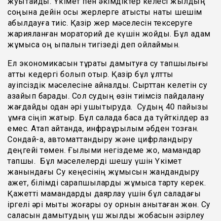
жуықтайды. Үкімет пен әкімдіктер келесі жылдың
соңына дейін осы жерлерге қатысты нақты шешім
қабылдауға тиіс. Қазір жер мәселесін тексеруге
жарияланған мораторий де күшін жойды. Бұл қадам
жұмысқа оң ықпалын тигізеді деп ойлаймын.
Ел экономикасын тұрақты дамытуға су тапшылығы
қатты кедергі болып отыр. Қазір бұл ұлттық
қауіпсіздік мәселесіне айналды. Сырттан келетін су
азайып барады. Сол судың өзін тиімсіз пайдалану
жағдайды одан әрі ушықтыруда. Судың 40 пайызы
құмға сіңіп жатыр. Бұл салада басқа да түйткілдер аз
емес. Атап айтқанда, инфрақұрылым әбден тозған.
Сондай-ақ, автоматтандыру және цифрландыру
деңгейі төмен. Ғылыми негіздеме жоқ, мамандар
тапшы. Бұл мәселелерді шешу үшін Үкімет
жанындағы Су кеңесінің жұмысын жандандыру
қажет, білімді сарапшыларды жұмысқа тарту керек.
Қажетті мамандарды даярлау үшін бұл саладағы
іргелі әрі мықты жоғары оқу орнын анықтаған жөн. Су
саласын дамытудың үш жылдық жобасын әзірлеу