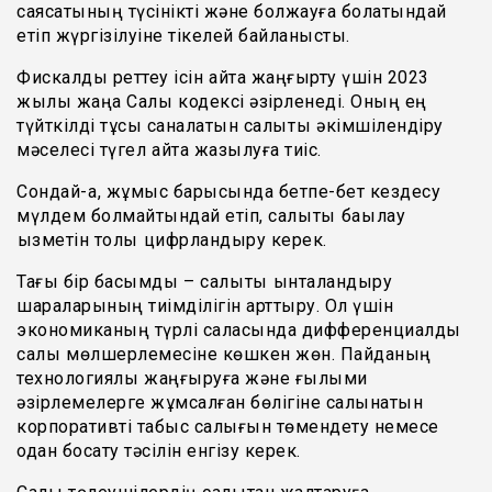
саясатының түсінікті және болжауға болатындай
етіп жүргізілуіне тікелей байланысты.
Фискалды реттеу ісін қайта жаңғырту үшін 2023
жылы жаңа Салық кодексі әзірленеді. Оның ең
түйткілді тұсы саналатын салықтық әкімшілендіру
мәселесі түгел қайта жазылуға тиіс.
Сондай-ақ, жұмыс барысында бетпе-бет кездесу
мүлдем болмайтындай етіп, салықтық бақылау
қызметін толық цифрландыру керек.
Тағы бір басымдық – салықтық ынталандыру
шараларының тиімділігін арттыру. Ол үшін
экономиканың түрлі саласында дифференциалды
салық мөлшерлемесіне көшкен жөн. Пайданың
технологиялық жаңғыруға және ғылыми
әзірлемелерге жұмсалған бөлігіне салынатын
корпоративті табыс салығын төмендету немесе
одан босату тәсілін енгізу керек.