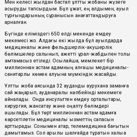
Мен келесі жылдан бастап ұлттық жобаны жүзеге
асыруды тапсырдым. Бұл құжат, ең алдымен, ауыл
тұрғындарының сұранысын қанағаттандыруға
арналған.
Бүгінде еліміздегі 650 елді мекенде емдеу
мекемесі жоқ. Алдағы екі жылда бұл ауылдарда
медициналық және фельдшерлік-акушерлік
бөлімшелер салынып, қажетті құрал-жабдықпен толық
қамтамасыз етіледі. Осылайша, мемлекет бір
миллионнан астам адамның алғашқы медициналық-
санитарлық көмек алуына мүмкіндік жасайды.
Ұлттық жоба аясында 32 аудандық аурухана заманға
сай жаңарып, ауданаралық көпбейінді мекемеге
айналады. Онда инсульттен емдеу орталықтары,
хирургия, жансақтау және оңалту бөлімдері
ашылады. Бұл төрт миллионнан астам адамға
көрсетілетін медициналық қызметтің сапасын
арттырады. Сонымен қатар, телемедицина бағытын
дамытамыз. Сол арқылы шалғайда тұратын халыққа