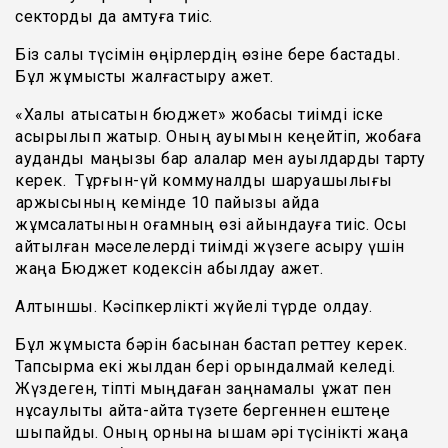
секторды да қамтуға тиіс.
Біз салық түсімін өңірлердің өзіне бере бастадық.
Бұл жұмысты жалғастыру қажет.
«Халық қатысатын бюджет» жобасы тиімді іске
асырылып жатыр. Оның ауқымын кеңейтіп, жобаға
аудандық маңызы бар қалалар мен ауылдарды тарту
керек. Тұрғын-үй коммуналдық шаруашылығы
қаржысының кемінде 10 пайызы қайда
жұмсалатынын қоғамның өзі айқындауға тиіс. Осы
айтылған мәселелерді тиімді жүзеге асыру үшін
жаңа Бюджет кодексін қабылдау қажет.
Алтыншы. Кәсіпкерлікті жүйелі түрде қолдау.
Бұл жұмыста бәрін басынан бастап реттеу керек.
Тапсырма екі жылдан бері орындалмай келеді.
Жүздеген, тіпті мыңдаған заңнамалық құжат пен
нұсқаулықты қайта-қайта түзете бергеннен ештеңе
шықпайды. Оның орнына ықшам әрі түсінікті жаңа