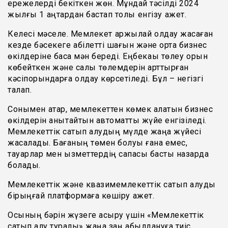
ережелерді бекіткен жөн. Мұндай тәсілді 2024
жылғы 1 қаңтардан бастап толық енгізу қажет.
Келесі мәселе. Мемлекет қаржылай қолдау жасаған
кезде бәсекеге қабілетті шағын және орта бизнес
өкілдеріне баса мән береді. Еңбекақы төлеу қорын
көбейткен және салық төлемдерін арттырған
кәсіпорындарға қолдау көрсетіледі. Бұл – негізгі
талап.
Сонымен қатар, мемлекеттен көмек алатын бизнес
өкілдерін анықтайтын автоматты жүйе енгізіледі.
Мемлекеттік сатып алудың мүлде жаңа жүйесі
жасалады. Бағаның төмен болуы ғана емес,
тауарлар мен қызметтердің сапасы басты назарда
болады.
Мемлекеттік және квазимемлекеттік сатып алуды
бірыңғай платформаға көшіру қажет.
Осының бәрін жүзеге асыру үшін «Мемлекеттік
сатып алу туралы» жаңа заң қабылдануға тиіс.