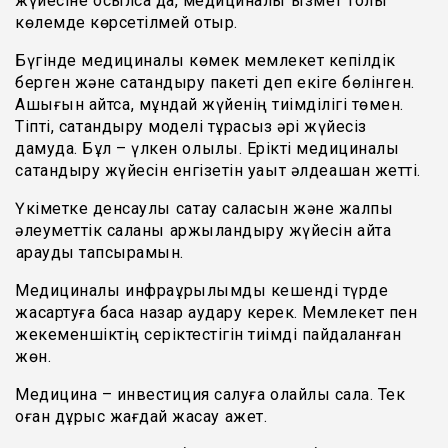
жүйесіне қосылса да, медициналық қызмет толық
көлемде көрсетілмей отыр.
Бүгінде медициналық көмек мемлекет кепілдік
берген және сақтандыру пакеті деп екіге бөлінген.
Ашығын айтсақ, мұндай жүйенің тиімділігі төмен.
Тіпті, сақтандыру моделі тұрақсыз әрі жүйесіз
дамуда. Бұл – үлкен олқылық. Ерікті медициналық
сақтандыру жүйесін енгізетін уақыт әлдеқашан жетті.
Үкіметке денсаулық сақтау саласын және жалпы
әлеуметтік саланы қаржыландыру жүйесін қайта
қарауды тапсырамын.
Медициналық инфрақұрылымды кешенді түрде
жақсартуға баса назар аудару керек. Мемлекет пен
жекеменшіктің серіктестігін тиімді пайдаланған
жөн.
Медицина – инвестиция салуға қолайлы сала. Тек
оған дұрыс жағдай жасау қажет.