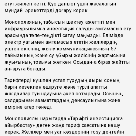
етуі жиілеп кетті. Құр дақпырт үшін жасалатын
мұндай әрекеттерді доғару керек.
Монополияның табысын шектеу қажеттігі мен
инфрақұрылымға инвестиция салуды қамтамасыз ету
арасында тепе-теңдікті сақтау маңызды. Елімізде
электр қуатымен қамтамасыз ететін желілердің
үштен екісінің, жылу коммуникациясының 57
пайызының және су құбыры желісінің жартысына
жуығының тозығы жеткен. Осыдан-ақ біраз жайтты
аңғаруға болады.
Тарифтерді күшпен ұстап тұрудың ақыры соның
бәрін кезекпен өшіруге және түрлі апатты
жағдайлар туындауына әкеп соқтырады. Осының
салдарынан азаматтардың денсаулығына және
өміріне қатер төнеді.
Монополиялы нарықтарда «Тарифті инвестицияға
айырбастау» деген жаңа тариф саясатына көшу
керек. Желілер мен қуат көздерінің тозу деңгейін