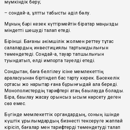
мүмкіндік беру;
– сондай-ақ, ұлттық табысты әділ бөлу.
Мұның бәрі кезек күттірмейтін бірқатар маңызды
міндетті шешуді талап етеді.
Бірінші. Бағаны әкімшілік жолмен реттеу тұтас
салалардың инвестициялық тартымдылығын
төмендетеді. Сондай-ақ, тауар тапшылығын
туындатып, елді импортқа тәуелді етеді.
Сондықтан, баға белгілеу ісіне мемлекеттің
араласуынан біртіндеп бас тарту керек. Бәсекелік
ортасы жоқ нарықтар ғана бұрынғыдай қала береді.
Монополистердің тарифтері қатаң бақылауда болады.
Бірақ, бақылау жасау орынсыз қысым көрсету деген
сөз емес.
Бүгінде мемлекеттік органдардың, соның ішінде
күштік құрылымдардың бизнесті тексеруге жаппай
кірісіп, бағалар мен тарифтерді төмендетуді талап