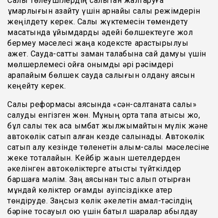
Салық төлеушілердің салықтан жалтаруға
құмарлығын азайту үшін арнайы салық режімдерін
жеңілдету керек. Салық жүктемесін төмендету
мақсатында ұйымдарды әдейі бөлшектеуге жол
бермеу мәселесі жаңа кодексте қарастырылуы
қажет. Сауда-саттық заман талабына сай дамуы үшін
мөлшерлемесі ойға қонымды әрі рәсімдері
қарапайым бөлшек сауда салығын қолдану аясын
кеңейту керек.
Салық реформасы аясында «сән-салтанатқа салық»
салуды енгізген жөн. Мұның орта тапқа қатысы жоқ,
бұл салық тек аса қымбат жылжымайтын мүлік және
автокөлік сатып алған кезде салынады. Автокөлік
сатып алу кезінде төленетін алым-салық мәселесіне
жеке тоқталайын. Кейбір жақын шетелдерден
әкелінген автокөліктерге қатысты түйткілдер
баршаға мәлім. Заң аясынан тыс қалып отырған
мұндай көліктер қоғамдық қауіпсіздікке қатер
төндіруде. Заңсыз көлік әкелетін амал-тәсілдің
бәріне тосқауыл қою үшін батыл шаралар қабылдау