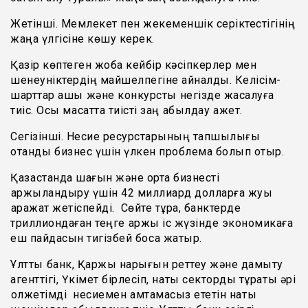
Жетінші. Мемлекет пен жекеменшік серіктестігінің
жаңа үлгісіне көшу керек.
Қазір көптеген жоба кейбір кәсіпкерлер мен
шенеуніктердің майшелпегіне айналды. Келісім-
шарттар ашық және конкурстық негізде жасалуға
тиіс. Осы мақсатта тиісті заң қабылдау қажет.
Сегізінші. Несие ресурстарының тапшылығы
отандық бизнес үшін үлкен проблема болып отыр.
Қазақстанда шағын және орта бизнесті
қаржыландыру үшін 42 миллиард долларға жуық
қаражат жетіспейді. Сөйте тұра, банктерде
триллиондаған теңге қаржы іс жүзінде экономикаға
еш пайдасын тигізбей босқа жатыр.
Ұлттық банк, Қаржы нарығын реттеу және дамыту
агенттігі, Үкімет бірлесіп, нақты секторды тұрақты әрі
қолжетімді несиемен қамтамасыз ететін нақты