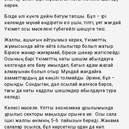
керек.
Бізде әлі күнге дейін битум тапшы. Бұл – ірі
көлемде мұнай өндіретін ел үшін, тіпті, ұят жағдай.
Үкімет осы мәселені түбегейлі шешуге тиіс.
Жалпы, ашығын айтуымыз керек, Үкіметтің
жұмысында қайта-қайта олқылықтар болып жатыр.
Біресе жанар-жағармай, біресе шекер жетіспейді.
Осының бәрі Үкіметтің нақты шешім қабылдауға
келгенде өте баяу қимылдап, батыл қадам жасай
алмауынан болып отыр. Мұндай жағдайға
азаматтардың да көңілі толмайды. Әрине, бұл –
орынды. Сондықтан, дәл осылай жалғаса берсе,
тағы да нақты кадрлық шешімдер қабылдауға тура
келеді.
Келесі мәселе. Ұлттық экономика құрылымында
құрылыс секторы маңызды орынға ие. Осы сала
ішкі жалпы өнімнің 5-6 пайызын береді. Жанама
салалар қосылса, бұл көрсеткіш одан да көп.