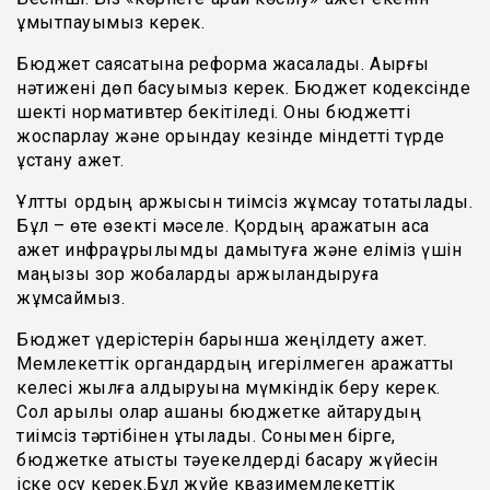
ұмытпауымыз керек.
Бюджет саясатына реформа жасалады. Ақырғы
нәтижені дөп басуымыз керек. Бюджет кодексінде
шекті нормативтер бекітіледі. Оны бюджетті
жоспарлау және орындау кезінде міндетті түрде
ұстану қажет.
Ұлттық қордың қаржысын тиімсіз жұмсау тоқтатылады.
Бұл – өте өзекті мәселе. Қордың қаражатын аса
қажет инфрақұрылымды дамытуға және еліміз үшін
маңызы зор жобаларды қаржыландыруға
жұмсаймыз.
Бюджет үдерістерін барынша жеңілдету қажет.
Мемлекеттік органдардың игерілмеген қаражатты
келесі жылға қалдыруына мүмкіндік беру керек.
Сол арқылы олар ақшаны бюджетке қайтарудың
тиімсіз тәртібінен құтылады. Сонымен бірге,
бюджетке қатысты тәуекелдерді басқару жүйесін
іске қосу керек.Бұл жүйе квазимемлекеттік