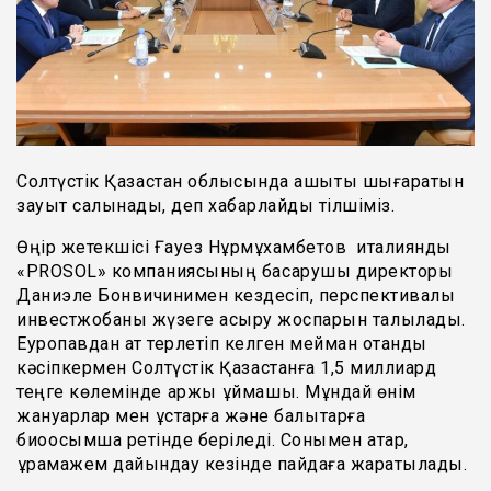
Солтүстік Қазақстан облысында ашытқы шығаратын
зауыт салынады, деп хабарлайды тілшіміз.
Өңір жетекшісі Ғауез Нұрмұхамбетов италияндық
«PROSOL» компаниясының басқарушы директоры
Даниэле Бонвичинимен кездесіп, перспективалы
инвестжобаны жүзеге асыру жоспарын талқылады.
Еуропавдан ат терлетіп келген мейман отандық
кәсіпкермен Солтүстік Қазақстанға 1,5 миллиард
теңге көлемінде қаржы құймақшы. Мұндай өнім
жануарлар мен құстарға және балықтарға
биоқосымша ретінде беріледі. Сонымен қатар,
құрамажем дайындау кезінде пайдаға жаратылады.