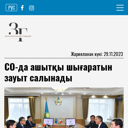
Skip
РУС
to
content
Ақпарат агенттігі
Законопослушный гражданин
Жарияланған күні: 29.11.2023
СҚО-да ашытқы шығаратын
зауыт салынады