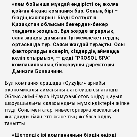
«Әлем бойынша мұндай өндірісті оң жолға
қойған 4 қана компания бар. Соның бірі –
біздің кәсіпорын. Бізді Солтүстік
Қазақстан облысын бекерден-бекер
таңдаған жоқпыз. Бұл жерде аграрлық
сала жақсы дамыған. Ірі мемлекеттердің
ортасында тұр. Саяси жағдай тұрақты. Осы
факторларды ескеріп, сіздердің аймаққа
келіп отырмыз», — деді “PROSOL SPA”
компаниясының басқарушы директоры
Даниэле Бонвичини.
Бұл компания қарашада «Qyzyljar» арнайы
экономикалық аймағының қатысушысы атанды.
Облыс әкімі Ғауез Нұрмұхамбетов өңірдің ауыл
шаруашылығы саласындағы мүмкіндіктерін жіпке
тізді. Сонымен қатар, инвесторларға жасалатын
жағдайды баян етті және тың жобаға қолдау
танытты.
«Шетелдік ірі компанияның біздің өңірді