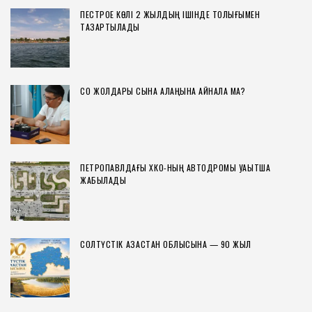
ПЕСТРОЕ КӨЛІ 2 ЖЫЛДЫҢ ІШІНДЕ ТОЛЫҒЫМЕН
ТАЗАРТЫЛАДЫ
СҚО ЖОЛДАРЫ СЫНАҚ АЛАҢЫНА АЙНАЛА МА?
ПЕТРОПАВЛДАҒЫ ХҚКО-НЫҢ АВТОДРОМЫ УАҚЫТША
ЖАБЫЛАДЫ
СОЛТҮСТІК ҚАЗАҚСТАН ОБЛЫСЫНА — 90 ЖЫЛ