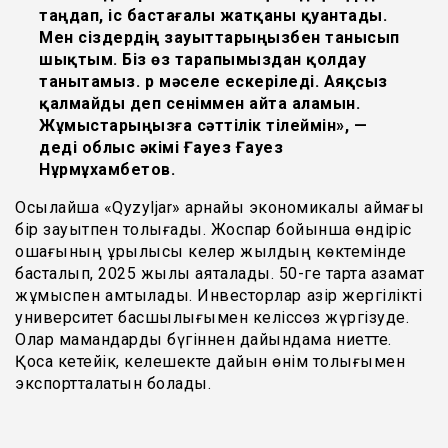
таңдап, іс бастағалы жатқаны қуантады.
Мен сіздердің зауыттарыңызбен танысып
шықтым. Біз өз тарапымыздан қолдау
танытамыз. Әр мәселе ескеріледі. Аяқсыз
қалмайды деп сеніммен айта аламын.
Жұмыстарыңызға сәттілік тілеймін», —
деді облыс әкімі Ғауез Ғауез
Нұрмұхамбетов.
Осылайша «Qyzyljar» арнайы экономикалық аймағы
бір зауытпен толығады. Жоспар бойынша өндіріс
ошағының құрылысы келер жылдың көктемінде
басталып, 2025 жылы аяқталады. 50-ге тарта азамат
жұмыспен қамтылады. Инвесторлар қазір жергілікті
университет басшылығымен келіссөз жүргізуде.
Олар мамандарды бүгіннен дайындамақ ниетте.
Қоса кетейік, келешекте дайын өнім толығымен
экспортталатын болады.