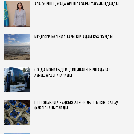
ҚАЛА ӘКІМІНІҢ ЖАҢА ОРЫНБАСАРЫ ТАҒАЙЫНДАЛДЫ
МЕҢГЕСЕР КӨЛІНДЕ ТАҒЫ БІР АДАМ КӨЗ ЖҰМДЫ
СҚО-ДА МОБИЛЬДІ МЕДИЦИНАЛЫҚ БРИГАДАЛАР
АУЫЛДАРДЫ АРАЛАДЫ
ПЕТРОПАВЛДА ЗАҢСЫЗ АЛКОГОЛЬ ТЕМЕКІНІ САҚТАУ
ФАКТІСІ АНЫҚТАЛДЫ