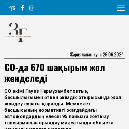
Skip
РУС
to
content
Ақпарат агенттігі
Законопослушный гражданин
Жарияланған күні: 26.06.2024
СҚО-да 670 шақырым жол
жөнделеді
СҚО әкімі Ғауез Нұрмұхамбетовтың
басшылығымен өткен әкімдік отырысында жол
жөндеу сұрағы қаралды. Мемлекет
басшысының нормативті жағдайдағы
автожолдардың үлесін 95 пайызға жеткізу
тапсырмасын орындау мақсатында облыста