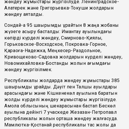
жөндеу жұмыстары жүргізілуде. Ленинградское-
Алқатерек және Григорьевка-Токуши жолдарын
жөндеу аяқталды.
Сондай-ақ 95 шақырымды құрайтын 8 жаңа жобаны
жүзеге асыру басталды: Имантау ауылындағы
көпірді күрделі жөндеу, Смирново-Қиялы,
Горьковское-Восходское, Покровка-Горное,
Қарақоға-Надежка, Меңкесер-Раздольное,
Кривощеково-Садовка жолдарын күрделі жөндеу,
Новомихайловка-Бостандық жолын ағымдағы
жөндеу жүргізілмек.
Республикалық жолдарда жөндеу жұмыстары 385
шақырымды құрайды. Дәуіт пен Талшық ауылдары
арасындағы және Кішкенекөл ауылына баратын
жолды күрделі жөндеу жұмыстары жүргізілуде.
Ақмола облысының шекарасынан бастап Бескөл
ауылына дейінгі 7 учаскеде Жезқазқан-Петропавл
республикалық жолын орташа жөндеу жалғасуда.
Мамлютка-Қостанай республикалық тас жолы да