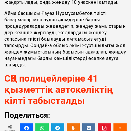
жаңартылады, онда жөндеу 10 учаскені қамтиды.
Аймақ басшысы Ғауез Нұрмұхамбетов тиісті
басқармалар мен аудан әкімдеріне барлық
процедураларды жеделдетіп, жөндеу жұмыстарын
дер кезінде жүргізуді, жолдардағы жөндеу
сапасына тиісті бақылауды қамтамасыз етуді
тапсырды. Сондай-ақ облыс әкімі жұртшылықты жол
жөндеу жұмыстарының барысын қадағалап, жөндеу
науқанындағы барлық кемшіліктерді есепке алуға
шақырды.
СҚО полицейлеріне 41
қызметтік автокөліктің
кілті табысталды
Поделиться: