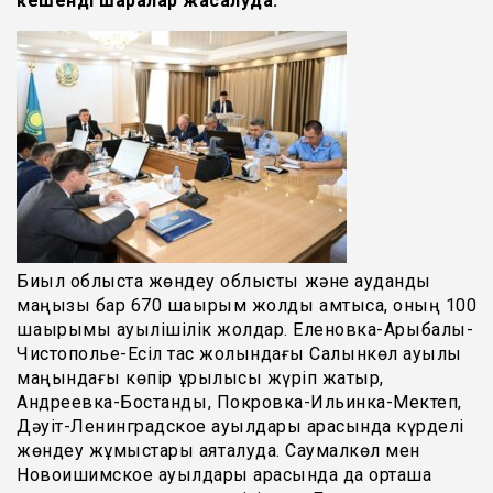
кешенді шаралар жасалуда.
Биыл облыста жөндеу облыстық және аудандық
маңызы бар 670 шақырым жолды қамтыса, оның 100
шақырымы ауылішілік жолдар. Еленовка-Арықбалық-
Чистополье-Есіл тас жолындағы Салқынкөл ауылы
маңындағы көпір құрылысы жүріп жатыр,
Андреевка-Бостандық, Покровка-Ильинка-Мектеп,
Дәуіт-Ленинградское ауылдары арасында күрделі
жөндеу жұмыстары аяқталуда. Саумалкөл мен
Новоишимское ауылдары арасында да орташа