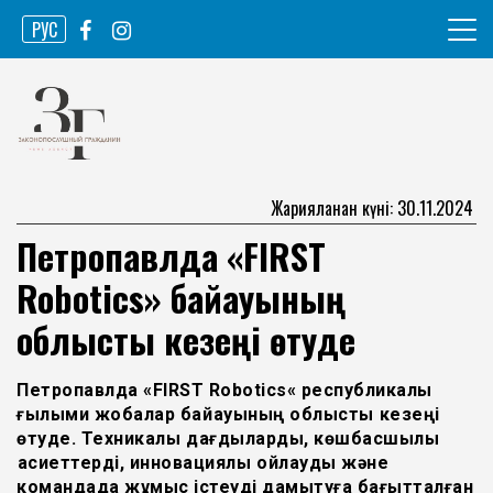
Skip
РУС
to
content
Ақпарат агенттігі
Законопослушный гражданин
Жарияланған күні: 30.11.2024
Петропавлда «FIRST
Robotics» байқауының
облыстық кезеңі өтуде
Петропавлда
«
FIRST
Robotics
«
республикалық
ғылыми
жобалар
байқауының
облыстық
кезеңі
өтуде.
Техникалық
дағдыларды
,
көшбасшылық
қасиеттерді
,
инновациялық
ойлауды
және
командада
жұмыс
істеуді
дамытуға
бағытталған