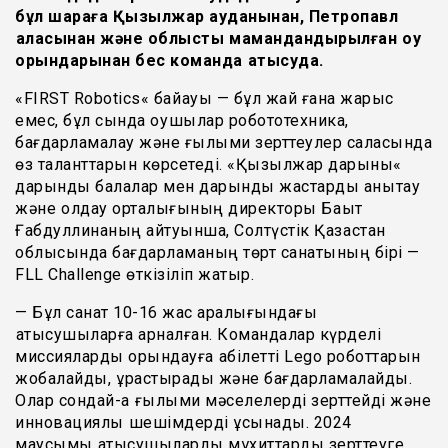
бұл
шараға
Қызылжар
ауданынан
,
Петропавл
қаласынан
және
облыстық
мамандандырылған
оқу
орындарынан
бес
команда қатысуда.
«
FIRST
Robotics
«
байқауы
—
бұл
жай
ғана
жарыс
емес
, бұл сында
оқушылар
робототехника
,
бағдарламалау
және
ғылыми
зерттеулер
саласында
өз
таланттарын
көрсетеді.
«
Қызылжар
дарыны
«
дарынды
балалар
мен
дарынды
жастарды
анықтау
және
қолдау
орталығының
директоры
Бақыт
Ғабдуллинаның айтуынша,
Солтүстік
Қазақстан
облысында
бағдарламаның
төрт
санатының
бірі
—
FLL
Challenge
өткізіліп
жатыр.
— Бұл
санат
10-16
жас
аралығындағы
қатысушыларға
арналған
.
Командалар
күрделі
миссияларды
орындауға
қабілетті
Lego
роботтарын
жобалайды
,
құрастырады
және
бағдарламалайды
.
Олар
сондай
-ақ
ғылыми
мәселелерді
зерттейді
және
инновациялық
шешімдерді
ұсынады
.
2024
маусымы
қатысушыларды
мұхиттарды
зерттеуге