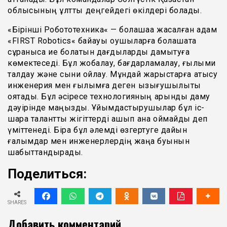
облысының
ұлттық
деңгейдегі
өкілдері
болады
.
«
Бірінші
Робототехника
«
—
болашаққа
жасалған
қадам
«
FIRST
Robotics
«
байқауы
оқушыларға
болашақта
сұранысқа
ие
болатын
дағдыларды
дамытуға
көмектеседі
.
Бұл
жобалау
,
бағдарламалау
,
ғылыми
талдау
және
сыни
ойлау
.
Мұндай
жарыстарға
қатысу
инженерия
мен
ғылымға
деген
қызығушылықты
оятады
.
Бұл
әсіресе
технологияның
қарқынды
даму
дәуірінде
маңызды
.
Ұйымдастырушылар
бұл
іс-
шара
талантты
жігіттерді
ашып
қана
қоймайды
деп
үміттенеді
.
Бірақ
бұл
әлемді
өзгертуге
дайын
ғалымдар
мен
инженерлердің
жаңа
буынын
шабыттандырады
.
Поделиться:
SHARES
Добавить комментарий