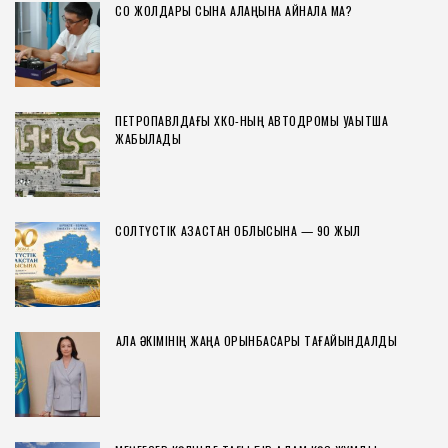
СҚО ЖОЛДАРЫ СЫНАҚ АЛАҢЫНА АЙНАЛА МА?
ПЕТРОПАВЛДАҒЫ ХҚКО-НЫҢ АВТОДРОМЫ УАҚЫТША
ЖАБЫЛАДЫ
СОЛТҮСТІК ҚАЗАҚСТАН ОБЛЫСЫНА — 90 ЖЫЛ
ҚАЛА ӘКІМІНІҢ ЖАҢА ОРЫНБАСАРЫ ТАҒАЙЫНДАЛДЫ