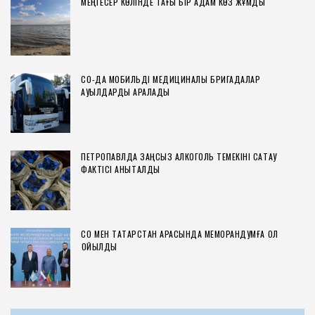
МЕҢГЕСЕР КӨЛІНДЕ ТАҒЫ БІР АДАМ КӨЗ ЖҰМДЫ
СҚО-ДА МОБИЛЬДІ МЕДИЦИНАЛЫҚ БРИГАДАЛАР
АУЫЛДАРДЫ АРАЛАДЫ
ПЕТРОПАВЛДА ЗАҢСЫЗ АЛКОГОЛЬ ТЕМЕКІНІ САҚТАУ
ФАКТІСІ АНЫҚТАЛДЫ
СҚО МЕН ТАТАРСТАН АРАСЫНДА МЕМОРАНДУМҒА ҚОЛ
ҚОЙЫЛДЫ