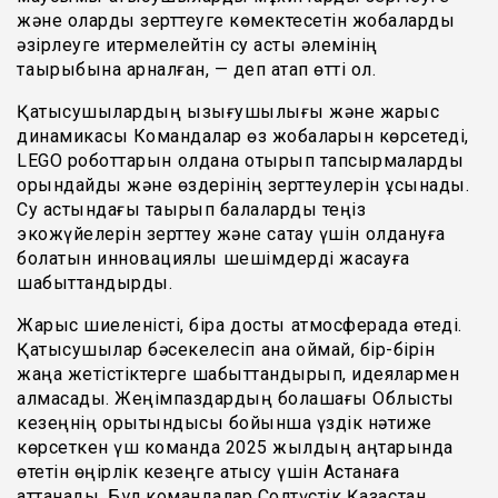
және
оларды
зерттеуге
көмектесетін
жобаларды
әзірлеуге
итермелейтін
су
асты
әлемінің
тақырыбына
арналған
,
—
деп атап
өтті
ол
.
Қатысушылардың
қызығушылығы
және
жарыс
динамикасы
Командалар
өз
жобаларын
көрсетеді,
LEGO
роботтарын
қолдана
отырып
тапсырмаларды
орындайды
және
өздерінің
зерттеулерін
ұсынады
.
Су
астындағы
тақырып
балаларды
теңіз
экожүйелерін
зерттеу
және
сақтау
үшін
қолдануға
болатын
инновациялық
шешімдерді
жасауға
шабыттандырды
.
Жарыс
шиеленісті
,
бірақ
достық
атмосферада
өтеді
.
Қатысушылар
бәсекелесіп
қана
қоймай, бір-
бірін
жаңа
жетістіктерге
шабыттандырып
,
идеялармен
алмасады
.
Жеңімпаздардың
болашағы
Облыстық
кезеңнің
қорытындысы
бойынша
үздік
нәтиже
көрсеткен
үш
команда
2025
жылдың
қаңтарында
өтетін
өңірлік
кезеңге
қатысу
үшін
Астанаға
аттанады
.
Бұл
командалар
Солтүстік
Қазақстан