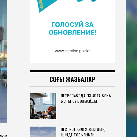
СОҢҒЫ ЖАЗБАЛАР
ПЕТРОПАВЛДА ЕКІ АПТА БОЙЫ
ЫСТЫҚ СУ БОЛМАЙДЫ
ПЕСТРОЕ КӨЛІ 2 ЖЫЛДЫҢ
ІШІНДЕ ТОЛЫҒЫМЕН
еке