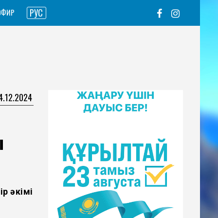
РУС
ЭФИР
04.12.2024
ы
р әкімі