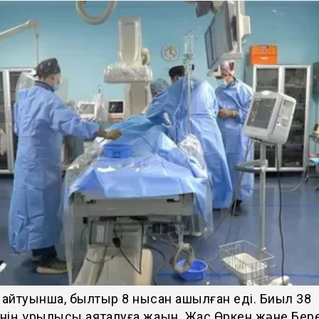
 айтуынша, былтыр 8 нысан ашылған еді. Биыл 38
ің құрылысы аяқталуға жақын. Жас Өркен және Бер