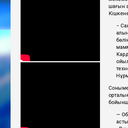
шағын 
Кішкене
− Са
алын
бөлі
мамм
Кард
қойы
техн
Нұрм
Сонымен
орталығ
бойынша
— Об
асты