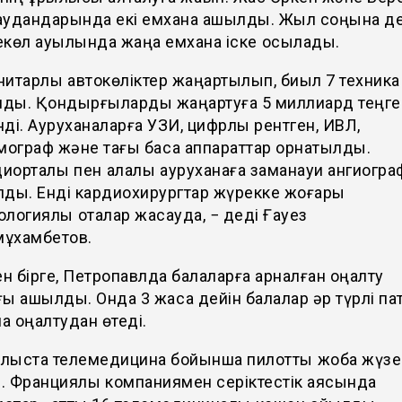
аудандарында екі емхана ашылды. Жыл соңына де
көл ауылында жаңа емхана іске қосылады.
нитарлық автокөліктер жаңартылып, биыл 7 техника
ды. Қондырғыларды жаңартуға 5 миллиард теңге
нді. Ауруханаларға УЗИ, цифрлы рентген, ИВЛ,
ограф және тағы басқа аппараттар орнатылды.
иорталық пен қалалық ауруханаға заманауи ангиогра
лды. Енді кардиохирургтар жүрекке жоғары
ологиялық оталар жасауда, − деді Ғауез
ұхамбетов.
 бірге, Петропавлда балаларға арналған оңалту
ы ашылды. Онда 3 жасқа дейін балалар әр түрлі па
 оңалтудан өтеді.
лыста телемедицина бойынша пилоттық жоба жүзе
. Франциялық компаниямен серіктестік аясында