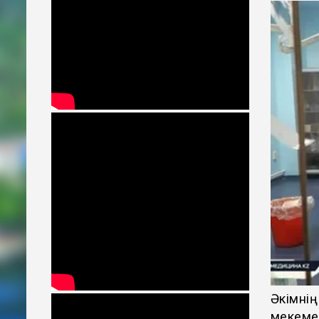
Әкімнің
мекемен