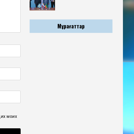
Мұрағаттар
щих моих