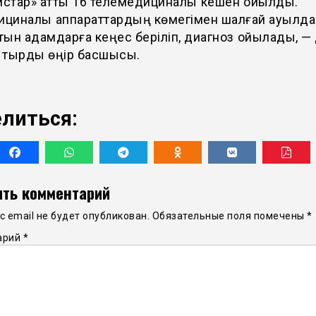
стар» атты 16 телемедициналық кешен қойылды.
циналық аппараттардың көмегімен шалғай ауылд
тын адамдарға кеңес беріліп, диагноз қойылады, —
қтырды өңір басшысы.
литься:
ть комментарий
 email не будет опубликован.
Обязательные поля помечены
*
арий
*