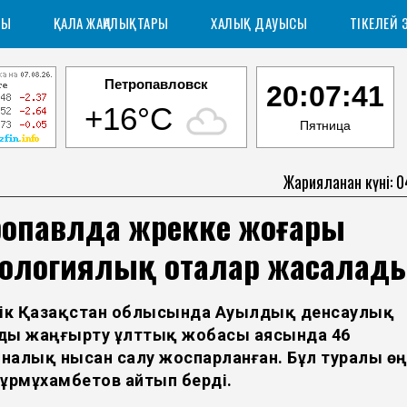
РЫ
ҚАЛА ЖАҢАЛЫҚТАРЫ
ХАЛЫҚ ДАУЫСЫ
ТІКЕЛЕЙ 
Петропавловск
20:07:41
+16°C
Пятница
Жарияланған күні: 
ропавлда жүрекке жоғары
нологиялық оталар жасалад
тік Қазақстан облысында Ауылдық денсаулық
ды жаңғырту ұлттық жобасы аясында 46
налық нысан салу жоспарланған. Бұл туралы өңі
Нұрмұхамбетов айтып берді.