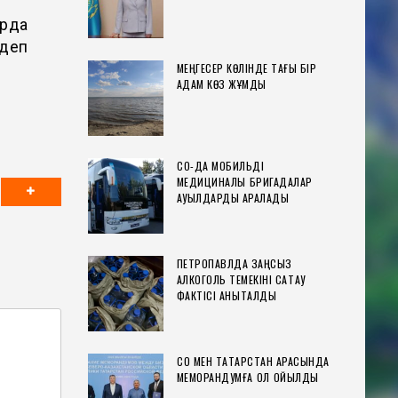
арда
 деп
МЕҢГЕСЕР КӨЛІНДЕ ТАҒЫ БІР
АДАМ КӨЗ ЖҰМДЫ
СҚО-ДА МОБИЛЬДІ
МЕДИЦИНАЛЫҚ БРИГАДАЛАР
АУЫЛДАРДЫ АРАЛАДЫ
ПЕТРОПАВЛДА ЗАҢСЫЗ
АЛКОГОЛЬ ТЕМЕКІНІ САҚТАУ
ФАКТІСІ АНЫҚТАЛДЫ
СҚО МЕН ТАТАРСТАН АРАСЫНДА
МЕМОРАНДУМҒА ҚОЛ ҚОЙЫЛДЫ