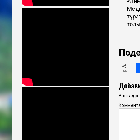
«Лим
Меди
тұра
толы
Поде
SHARES
Добави
Ваш адрес
Коммент