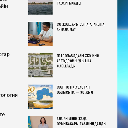
ТАЗАРТЫЛАДЫ
йін
СҚО ЖОЛДАРЫ СЫНАҚ АЛАҢЫНА
АЙНАЛА МА?
фтар
ПЕТРОПАВЛДАҒЫ ХҚКО-НЫҢ
АВТОДРОМЫ УАҚЫТША
ЖАБЫЛАДЫ
СОЛТҮСТІК ҚАЗАҚСТАН
ОБЛЫСЫНА — 90 ЖЫЛ
тология
ге
ҚАЛА ӘКІМІНІҢ ЖАҢА
ОРЫНБАСАРЫ ТАҒАЙЫНДАЛДЫ