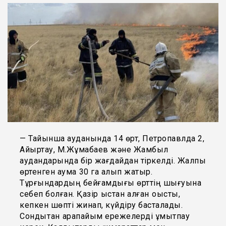
— Тайынша ауданында 14 өрт, Петропавлда 2,
Айыртау, М.Жұмабаев және Жамбыл
аудандарында бір жағдайдан тіркелді. Жалпы
өртенген аумақ 30 га алып жатыр.
Тұрғындардың бейғамдығы өрттің шығуына
себеп болған. Қазір қыстан қалған қоқысты,
кепкен шөпті жинап, күйдіру басталады.
Сондықтан қарапайым ережелерді ұмытпау