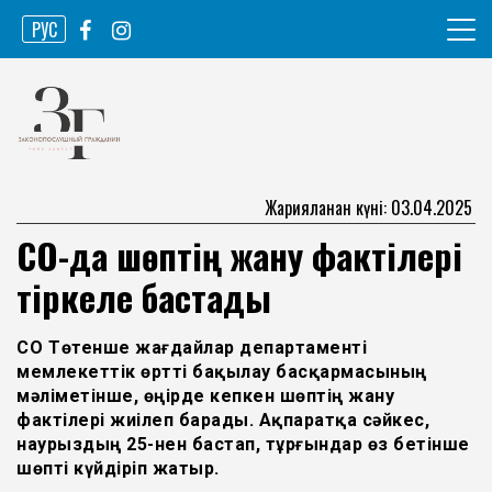
Skip
РУС
to
content
Ақпарат агенттігі
Законопослушный гражданин
Жарияланған күні: 03.04.2025
СҚО-да шөптің жану фактілері
тіркеле бастады
СҚО Төтенше жағдайлар департаменті
мемлекеттік өртті бақылау басқармасының
мәліметінше, өңірде кепкен шөптің жану
фактілері жиілеп барады. Ақпаратқа сәйкес,
наурыздың 25-нен бастап, тұрғындар өз бетінше
шөпті күйдіріп жатыр.