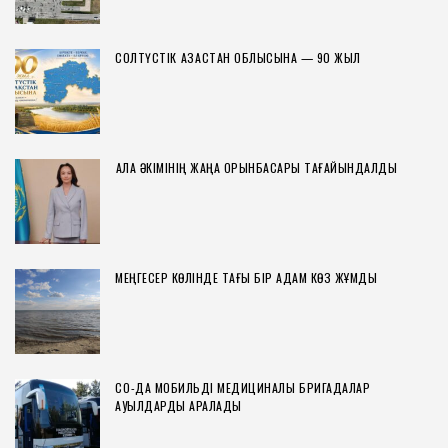
СОЛТҮСТІК ҚАЗАҚСТАН ОБЛЫСЫНА — 90 ЖЫЛ
ҚАЛА ӘКІМІНІҢ ЖАҢА ОРЫНБАСАРЫ ТАҒАЙЫНДАЛДЫ
МЕҢГЕСЕР КӨЛІНДЕ ТАҒЫ БІР АДАМ КӨЗ ЖҰМДЫ
СҚО-ДА МОБИЛЬДІ МЕДИЦИНАЛЫҚ БРИГАДАЛАР
АУЫЛДАРДЫ АРАЛАДЫ