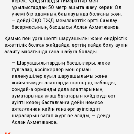
керек. Қалдықтарды ғимараттар мен
құрылыстардан 50 метр қашықта жағу керек. Ол
үнемі бір адамның бақылауында болғаны жөн,
— дейді СҚО ТЖД мемлекеттік өртті бақылау
басқармасының басшысы Аслан Ахметжанов.
Қамыс пен құрғақ шөпті шаруашылық және өндірістік
қажеттілік болған жайдайда, өрттің пайда болу қаупін
азайту мақсатында ғана шабуға болады.
— Шаруашылықтардың басшылары, жеке
тұлғалар, кәсіпкерлер мен орман
иеленушілер ауыл шаруашылығы және
жайылымдық алқаптарда шөптерді, сабанды,
сондай-ақ орманды дала алқаптарының
аумақтарында ағаш бұтақтарын күйдіруді өрт
қауіпті кезең басталғанға дейін немесе
аяқталғаннан кейін ғана өрт қауіпсіздігі
шараларын сақтап жүргізе алады, — дейді
Аслан Ахметжанов.