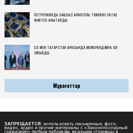
ПЕТРОПАВЛДА ЗАҢСЫЗ АЛКОГОЛЬ ТЕМЕКІНІ САҚТАУ
ФАКТІСІ АНЫҚТАЛДЫ
СҚО МЕН ТАТАРСТАН АРАСЫНДА МЕМОРАНДУМҒА ҚОЛ
ҚОЙЫЛДЫ
Мұрағаттар
ЗАПРЕЩАЕТСЯ:
использовать письменные, фото,
видео, аудио и прочие материалы с
«
Законопослушный
гражданин» любым пабликам, ведущим страницы в