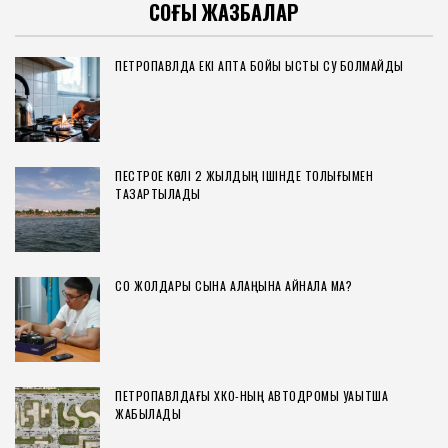
СОҢҒЫ ЖАЗБАЛАР
ПЕТРОПАВЛДА ЕКІ АПТА БОЙЫ ЫСТЫҚ СУ БОЛМАЙДЫ
ПЕСТРОЕ КӨЛІ 2 ЖЫЛДЫҢ ІШІНДЕ ТОЛЫҒЫМЕН
ТАЗАРТЫЛАДЫ
СҚО ЖОЛДАРЫ СЫНАҚ АЛАҢЫНА АЙНАЛА МА?
ПЕТРОПАВЛДАҒЫ ХҚКО-НЫҢ АВТОДРОМЫ УАҚЫТША
ЖАБЫЛАДЫ