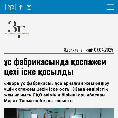
Skip
РУС
to
content
Ақпарат агенттігі
Законопослушный гражданин
Жарияланған күні: 07.04.2025
Құс фабрикасында қоспажем
цехі іске қосылды
«Якорь құс фабрикасы» құсқа арналған жем өндіру
үшін қоспажем цехін іске қосты. Жаңа өндірістің
жұмысымен СҚО әкімінің бірінші орынбасары
Марат Тасмағанбетов танысты.