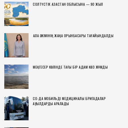
СОЛТҮСТІК ҚАЗАҚСТАН ОБЛЫСЫНА — 90 ЖЫЛ
ҚАЛА ӘКІМІНІҢ ЖАҢА ОРЫНБАСАРЫ ТАҒАЙЫНДАЛДЫ
МЕҢГЕСЕР КӨЛІНДЕ ТАҒЫ БІР АДАМ КӨЗ ЖҰМДЫ
СҚО-ДА МОБИЛЬДІ МЕДИЦИНАЛЫҚ БРИГАДАЛАР
АУЫЛДАРДЫ АРАЛАДЫ