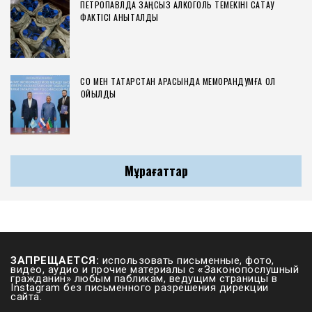
ПЕТРОПАВЛДА ЗАҢСЫЗ АЛКОГОЛЬ ТЕМЕКІНІ САҚТАУ
ФАКТІСІ АНЫҚТАЛДЫ
СҚО МЕН ТАТАРСТАН АРАСЫНДА МЕМОРАНДУМҒА ҚОЛ
ҚОЙЫЛДЫ
Мұрағаттар
ЗАПРЕЩАЕТСЯ:
использовать письменные, фото,
видео, аудио и прочие материалы с
«
Законопослушный
гражданин» любым пабликам, ведущим страницы в
Instagram без письменного разрешения дирекции
сайта.