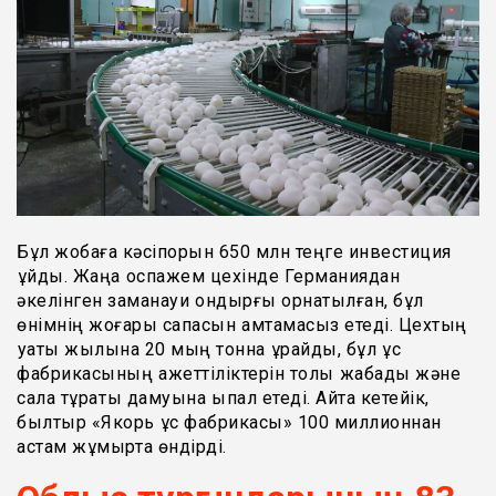
Бұл жобаға кәсіпорын 650 млн теңге инвестиция
құйды. Жаңа қоспажем цехінде Германиядан
әкелінген заманауи қондырғы орнатылған, бұл
өнімнің жоғары сапасын қамтамасыз етеді. Цехтың
қуаты жылына 20 мың тонна құрайды, бұл құс
фабрикасының қажеттіліктерін толық жабады және
сала тұрақты дамуына ықпал етеді. Айта кетейік,
былтыр «Якорь құс фабрикасы» 100 миллионнан
астам жұмыртқа өндірді.