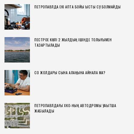
ПЕТРОПАВЛДА ЕКІ АПТА БОЙЫ ЫСТЫҚ СУ БОЛМАЙДЫ
ПЕСТРОЕ КӨЛІ 2 ЖЫЛДЫҢ ІШІНДЕ ТОЛЫҒЫМЕН
ТАЗАРТЫЛАДЫ
СҚО ЖОЛДАРЫ СЫНАҚ АЛАҢЫНА АЙНАЛА МА?
ПЕТРОПАВЛДАҒЫ ХҚКО-НЫҢ АВТОДРОМЫ УАҚЫТША
ЖАБЫЛАДЫ