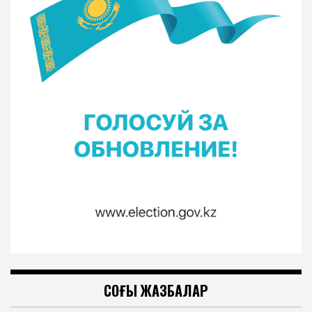
СОҢҒЫ ЖАЗБАЛАР