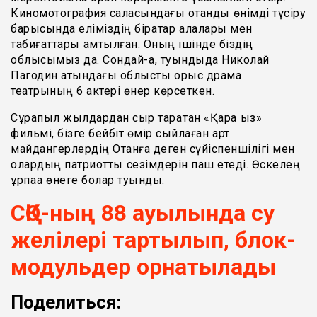
Киномотография саласындағы отандық өнімді түсіру
барысында еліміздің бірқатар қалалары мен
табиғаттары қамтылған. Оның ішінде біздің
облысымыз да. Сондай-ақ, туындыда Николай
Пагодин атындағы облыстық орыс драма
театрының 6 актері өнер көрсеткен.
Сұрапыл жылдардан сыр тарқатқан «Қара қыз»
фильмі, бізге бейбіт өмір сыйлаған қарт
майдангерлердің Отанға деген сүйіспеншілігі мен
олардың патриоттық сезімдерін паш етеді. Өскелең
ұрпаққа өнеге болар туынды.
СҚО-ның 88 ауылында су
желілері тартылып, блок-
модульдер орнатылады
Поделиться: