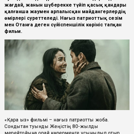
жағдай, жанын шүберекке түйіп қасық қандары
қалғанша жаумен арпалысқан майдангерлердің
өмірлері суреттеледі. Нағыз патриоттық сезім
мен Отанға деген сүйіспеншілік көрініс тапқан
фильм.
«Қара қыз» фильмі – нағыз патриоттық жоба.
Сондықтан туынды Жеңістің 80-жылдық
мерейтойына орай көрерменге ұсынылып отыр.