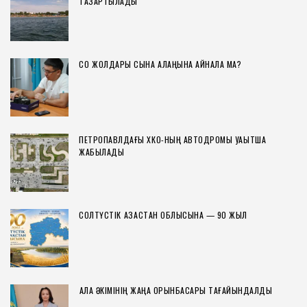
ТАЗАРТЫЛАДЫ
СҚО ЖОЛДАРЫ СЫНАҚ АЛАҢЫНА АЙНАЛА МА?
ПЕТРОПАВЛДАҒЫ ХҚКО-НЫҢ АВТОДРОМЫ УАҚЫТША
ЖАБЫЛАДЫ
СОЛТҮСТІК ҚАЗАҚСТАН ОБЛЫСЫНА — 90 ЖЫЛ
ҚАЛА ӘКІМІНІҢ ЖАҢА ОРЫНБАСАРЫ ТАҒАЙЫНДАЛДЫ