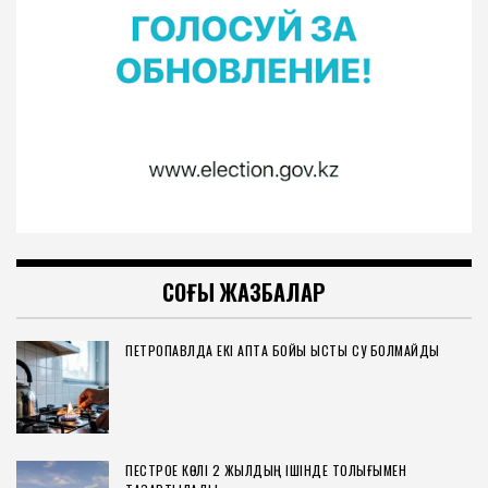
СОҢҒЫ ЖАЗБАЛАР
ПЕТРОПАВЛДА ЕКІ АПТА БОЙЫ ЫСТЫҚ СУ БОЛМАЙДЫ
ПЕСТРОЕ КӨЛІ 2 ЖЫЛДЫҢ ІШІНДЕ ТОЛЫҒЫМЕН