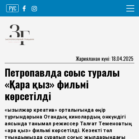
Skip
РУС
to
content
Ақпарат агенттігі
Законопослушный гражданин
Жарияланған күні: 18.04.2025
Петропавлда соғыс туралы
«Қара қыз» фильмі
көрсетілді
«Қызылжар креатив» орталығында өңір
тұрғындарына Отандық кинолардың онкүндігі
аясында танымал режиссер Талғат Теменовтың
«Қара қыз» фильмі көрсетілді. Кезекті төл
туындымызда сұрапыл соғыс жылдарындағы