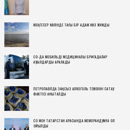
МЕҢГЕСЕР КӨЛІНДЕ ТАҒЫ БІР АДАМ КӨЗ ЖҰМДЫ
СҚО-ДА МОБИЛЬДІ МЕДИЦИНАЛЫҚ БРИГАДАЛАР
АУЫЛДАРДЫ АРАЛАДЫ
ПЕТРОПАВЛДА ЗАҢСЫЗ АЛКОГОЛЬ ТЕМЕКІНІ САҚТАУ
ФАКТІСІ АНЫҚТАЛДЫ
СҚО МЕН ТАТАРСТАН АРАСЫНДА МЕМОРАНДУМҒА ҚОЛ
ҚОЙЫЛДЫ