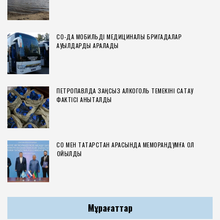
СҚО-ДА МОБИЛЬДІ МЕДИЦИНАЛЫҚ БРИГАДАЛАР
АУЫЛДАРДЫ АРАЛАДЫ
ПЕТРОПАВЛДА ЗАҢСЫЗ АЛКОГОЛЬ ТЕМЕКІНІ САҚТАУ
ФАКТІСІ АНЫҚТАЛДЫ
СҚО МЕН ТАТАРСТАН АРАСЫНДА МЕМОРАНДУМҒА ҚОЛ
ҚОЙЫЛДЫ
Мұрағаттар