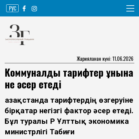
Skip
РУС
to
content
Ақпарат агенттігі
Законопослушный гражданин
Жарияланған күні: 11.06.2026
Коммуналдық тарифтер құнына
не әсер етеді
Қазақстанда тарифтердің өзгеруіне
бірқатар негізгі фактор әсер етеді.
Бұл туралы ҚР Ұлттық экономика
министрлігі Табиғи