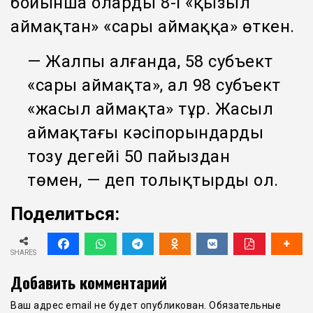
бойынша олардың 8-і «қызыл
аймақтан» «сары аймаққа» өткен.
— Жалпы алғанда, 58 субъект
«сары аймақта», ал 98 субъект
«жасыл аймақта» тұр. Жасыл
аймақтағы кәсіпорындардың
тозу деңгейі 50 пайыздан
төмен, — деп толықтырды ол.
Поделиться:
SHARES
Добавить комментарий
Ваш адрес email не будет опубликован.
Обязательные