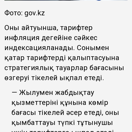
Фото: gov.kz
Оның айтуынша, тарифтер
инфляция деңгейіне сәйкес
индексацияланады. Сонымен
қатар тарифтердің қалыптасуына
стратегиялық тауарлар бағасының
өзгеруі тікелей ықпал етеді.
— Жылумен жабдықтау
қызметтерінің құнына көмір
бағасы тікелей әсер етеді, оның
қымбаттауы түпкі тұтынушы