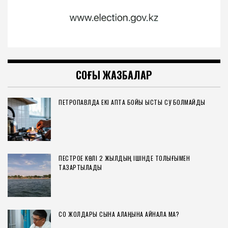
СОҢҒЫ ЖАЗБАЛАР
ПЕТРОПАВЛДА ЕКІ АПТА БОЙЫ ЫСТЫҚ СУ БОЛМАЙДЫ
ПЕСТРОЕ КӨЛІ 2 ЖЫЛДЫҢ ІШІНДЕ ТОЛЫҒЫМЕН
ТАЗАРТЫЛАДЫ
СҚО ЖОЛДАРЫ СЫНАҚ АЛАҢЫНА АЙНАЛА МА?