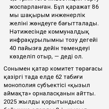
жоспарланған. Бұл қаражат 86
мың шақырым инженерлік
желіні жөндеуге бағытталады.
Нәтижесінде коммуналдық
инфрақұрылымның тозу деңгейі
40 пайызға дейін төмендеуі
көзделіп отыр, — деді ол.
Сонымен қатар комитет төрағасы
қазіргі таңда елде 62 табиғи
монополия субъектісі «қызыл
аймақта» орналасқанын айтты.
2025 жылдың қорытындысы