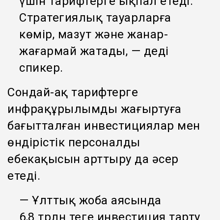
үшін тарифтерге ықпал етеді.
Стратегиялық тауарларға
көмір, мазут және жанар-
жағармай жатады, — деді
спикер.
Сондай-ақ тарифтерге
инфрақұрылымды жаңғыртуға
бағытталған инвестициялар мен
өндірістік персоналдың
еңбекақысын арттыру да әсер
етеді.
— Ұлттық жоба аясында
6,8 трлн теңге инвестиция тарту