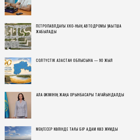
ПЕТРОПАВЛДАҒЫ ХҚКО-НЫҢ АВТОДРОМЫ УАҚЫТША
ЖАБЫЛАДЫ
СОЛТҮСТІК ҚАЗАҚСТАН ОБЛЫСЫНА — 90 ЖЫЛ
ҚАЛА ӘКІМІНІҢ ЖАҢА ОРЫНБАСАРЫ ТАҒАЙЫНДАЛДЫ
МЕҢГЕСЕР КӨЛІНДЕ ТАҒЫ БІР АДАМ КӨЗ ЖҰМДЫ