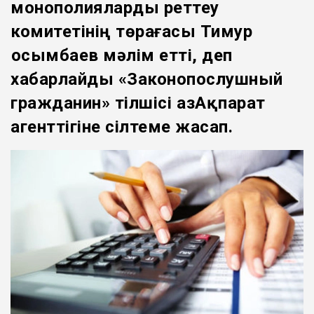
монополияларды реттеу
комитетінің төрағасы Тимур
Қосымбаев мәлім етті, деп
хабарлайды «Законопослушный
гражданин» тілшісі ҚазАқпарат
агенттігіне сілтеме жасап.