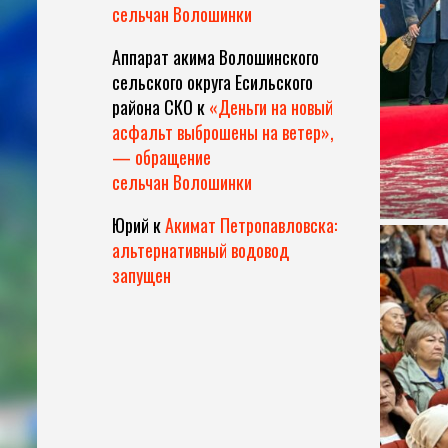
сельчан Волошинки
Аппарат акима Волошинского
сельского округа Есильского
района СКО
к
«Деньги на новый
асфальт выброшены на ветер»,
— обращение
сельчан Волошинки
Юрий
к
Акимат Петропавловска:
альтернативный водовод
запущен