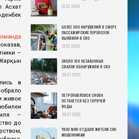
31.07.2026
л Асхат
рденбек
БОЛЕЕ 500 НАРУШЕНИЙ В СФЕРЕ
ПАССАЖИРСКИХ ПЕРЕВОЗОК
команда
ВЫЯВИЛИ В СКО
оказав,
31.07.2026
тники –
 Жарқын
ОКОЛО 100 НЕЗАКОННЫХ
СВАЛОК ОБНАРУЖИЛИ В СКО
30.07.2026
ились в
собрало
ПЕТРОПАВЛОВСК СНОВА
и живое
ОСТАНЕТСЯ БЕЗ ГОРЯЧЕЙ
 юбилеи
ВОДЫ
30.07.2026
силя –
ство до
₸800 МЛН ОТДАЛИ ЖИТЕЛИ СКО
рством,
МОШЕННИКАМ