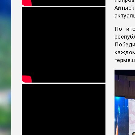
импро
Айтыск
актуал
По ито
респуб
Победи
каждо
термеш