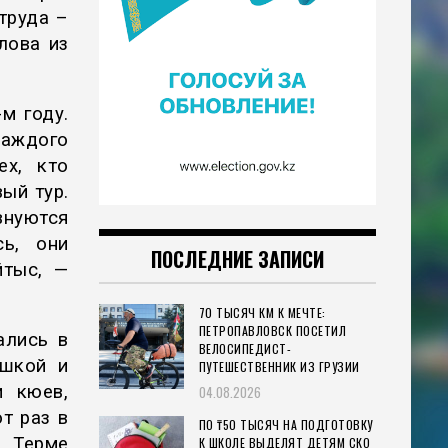
труда –
лова из
м году.
аждого
ех, кто
ый тур.
внуются
ь, они
ПОСЛЕДНИЕ ЗАПИСИ
йтыс, —
70 ТЫСЯЧ КМ К МЕЧТЕ:
ПЕТРОПАВЛОВСК ПОСЕТИЛ
ались в
ВЕЛОСИПЕДИСТ-
ушкой и
ПУТЕШЕСТВЕННИК ИЗ ГРУЗИИ
и кюев,
04.08.2026
т раз в
ПО ₸50 ТЫСЯЧ НА ПОДГОТОВКУ
 Терме
К ШКОЛЕ ВЫДЕЛЯТ ДЕТЯМ СКО