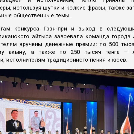
визацией и исполнением, тепло приняла пу
еры, используя шутки и колкие фразы, также за
ьные общественные темы.
гам конкурса Гран-при и выход в следующ
ликанского айтыса завоевала команда города 
телям вручены денежные премии: по 500 тыся
му акыну, а также по 250 тысяч тенге – 
и, исполнителям традиционного пения и кюев.