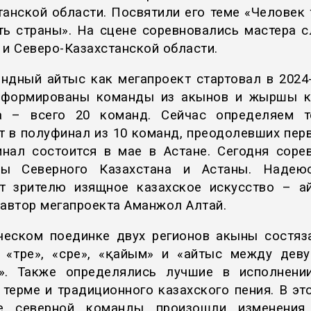
танской области. Посвятили его теме «Человек 
ть страны».
На сцене соревновались мастера с
 и Северо-Казахстанской области.
ндный айтыс как мегапроект стартовал в 2024-
сформированы команды из акынов и жыршы к
а – всего 20 команд. Сейчас определяем т
т в полуфинал из 10 команд, преодолевших перв
нал состоится в мае в Астане. Сегодня соре
ды Северного Казахстана и Астаны. Надеюс
т зрителю изящное казахское искусство – а
 автор мегапроекта Аманжол Алтай.
ческом поединке двух регионов акыны состяз
 «түре», «сүре», «қайым» и «айтыс между дев
». Также определялись лучшие в исполнени
 терме и традиционного казахского пения. В это
ве северной команды произошли изменения.