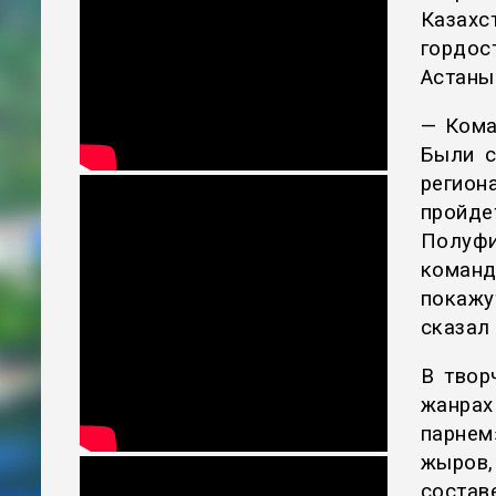
Казахс
гордос
Астаны
— Кома
Были 
регион
пройде
Полуфи
коман
покажу
сказал
В твор
жанрах
парнем
жыров,
соста