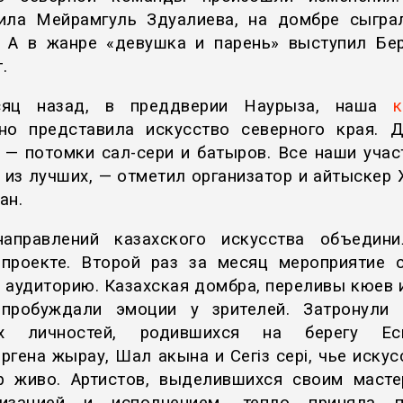
ила Мейрамгуль Здуалиева, на домбре сыгра
. А в жанре «девушка и парень» выступил Бе
.
яц назад, в преддверии Наурыза, наша
но представила искусство северного края. Д
 — потомки сал-сери и батыров. Все наши учас
 из лучших, — отметил организатор и айтыскер
ан.
аправлений казахского искусства объедин
проекте. Второй раз за месяц мероприятие 
 аудиторию. Казахская домбра, переливы кюев 
пробуждали эмоции у зрителей. Затронули
их личностей, родившихся на берегу Е
ргена жырау, Шал акына и Сегіз сері, чье искус
р живо. Артистов, выделившихся своим масте