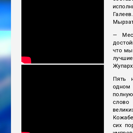
исполн
Галеев
Мырзат
— Мес
достой
что мы
лучшие
Жупарх
Пять н
одном 
полную
слово 
велик
Кожабе
сих по