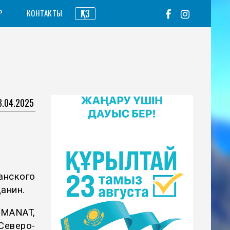
ҚАЗ
Р
КОНТАКТЫ
3.04.2025
анского
анин.
MANAT,
еверо-