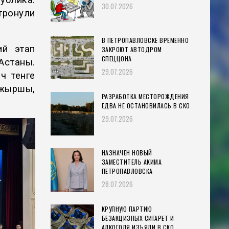
блика.
30.07.2026
тронули
В ПЕТРОПАВЛОВСКЕ ВРЕМЕННО
ий этап
ЗАКРОЮТ АВТОДРОМ
СПЕЦЦОНА
Астаны.
29.07.2026
ч тенге
жыршы,
РАЗРАБОТКА МЕСТОРОЖДЕНИЯ
ЕДВА НЕ ОСТАНОВИЛАСЬ В СКО
29.07.2026
НАЗНАЧЕН НОВЫЙ
ЗАМЕСТИТЕЛЬ АКИМА
ПЕТРОПАВЛОВСКА
28.07.2026
КРУПНУЮ ПАРТИЮ
БЕЗАКЦИЗНЫХ СИГАРЕТ И
АЛКОГОЛЯ ИЗЪЯЛИ В СКО