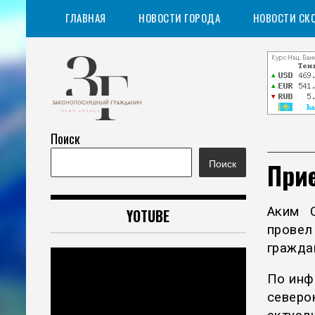
Перейти
ГЛАВНАЯ
НОВОСТИ ГОРОДА
НОВОСТИ СК
к
содержимому
Поиск
Информационное агентство
Законопослушный
При
Поиск
гражданин
Аким С
YOTUBE
провел
гражда
По инф
северо