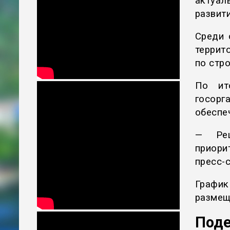
актуа
развит
Среди 
террит
по стр
По ит
госорг
обеспе
— Реш
приори
пресс-
График
размещ
Поде