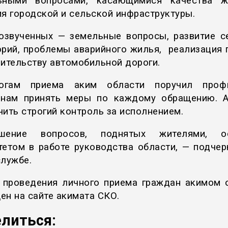
льными вопросами, касающимися качества ж
ия городской и сельской инфраструктуры.
озвученных — земельные вопросы, развитие с
орий, проблемы аварийного жилья, реализация 
оительству автомобильной дороги.
огам приема аким области поручил проф
анам принять меры по каждому обращению. 
чить строгий контроль за исполнением.
ение вопросов, поднятых жителями, ос
тетом в работе руководства области, — подчер
службе.
 проведения личного приема граждан акимом 
ен на сайте акимата СКО.
литься: