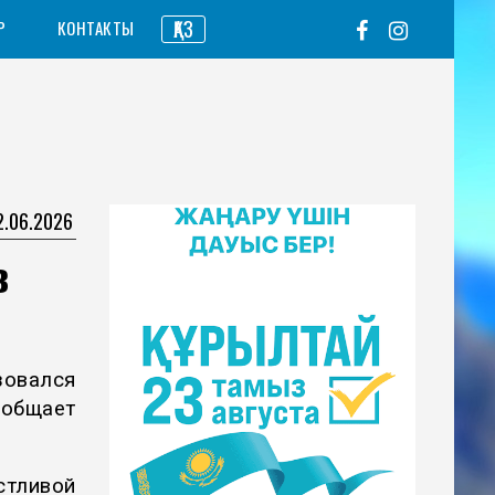
ҚАЗ
Р
КОНТАКТЫ
2.06.2026
в
овался
общает
тливой