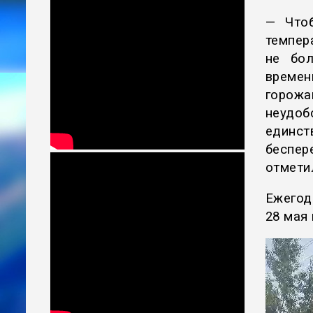
— Что
темпер
не бо
време
горожа
неудо
единс
беспер
отмети
Ежегод
28 мая 
Видеоп