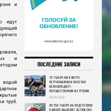
ороне и
о идут
едующей
орячего
ровали,
ьных и
ПОСЛЕДНИЕ ЗАПИСИ
етодом
70 ТЫСЯЧ КМ К МЕЧТЕ:
т водой
ПЕТРОПАВЛОВСК ПОСЕТИЛ
ВЕЛОСИПЕДИСТ-
артное
ПУТЕШЕСТВЕННИК ИЗ ГРУЗИИ
скрытые
04.08.2026
и труб.
ПО ₸50 ТЫСЯЧ НА ПОДГОТОВКУ
К ШКОЛЕ ВЫДЕЛЯТ ДЕТЯМ СКО