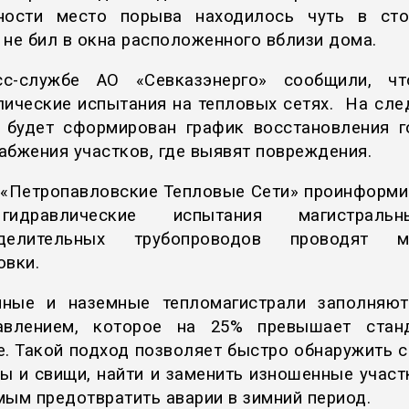
ности место порыва находилось чуть в ст
 не бил в окна расположенного вблизи дома.
сс-службе АО «Севказэнерго» сообщили, чт
лические испытания на тепловых сетях. На сл
 будет сформирован график восстановления г
абжения участков, где выявят повреждения.
«Петропавловские Тепловые Сети» проинформи
идравлические испытания магистрал
еделительных трубопроводов проводят м
овки.
ные и наземные тепломагистрали заполняю
авлением, которое на 25% превышает станд
е. Такой подход позволяет быстро обнаружить 
ы и свищи, найти и заменить изношенные участк
мым предотвратить аварии в зимний период.