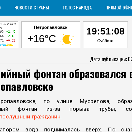
О
НОВОСТИ СТРАНЫ
ГОЛОС НАРОДА
ПРЯМОЙ ЭФИ
Петропавловск
19:51:09
+16°C
Суббота
Дата публикации: 0
хийный фонтан образовался 
ропавловске
ропавловске, по улице Мусрепова, образ
йный фонтан из-за порыва трубы, со
послушный гражданин.
апором вода поднималась вверх. По счас