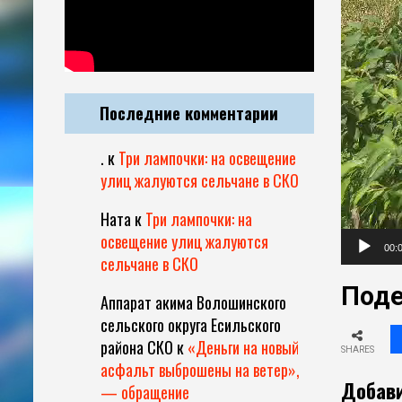
Последние комментарии
.
к
Три лампочки: на освещение
улиц жалуются сельчане в СКО
Ната
к
Три лампочки: на
освещение улиц жалуются
00:
сельчане в СКО
Поде
Аппарат акима Волошинского
сельского округа Есильского
района СКО
к
«Деньги на новый
SHARES
асфальт выброшены на ветер»,
Добави
— обращение