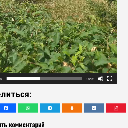
00
00:06
литься:
ть комментарий