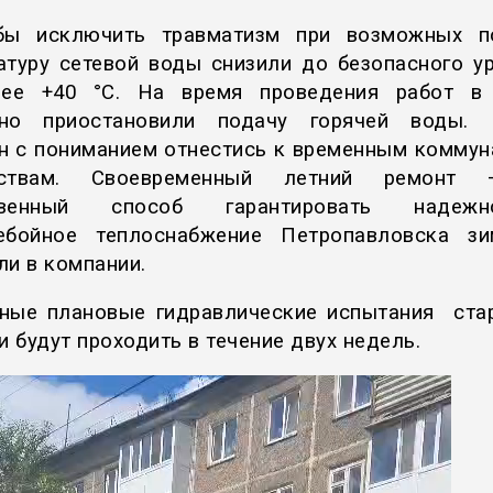
бы исключить травматизм при возможных по
атуру сетевой воды снизили до безопасного у
лее +40 °C. На время проведения работ в 
нно приостановили подачу горячей воды. 
н с пониманием отнестись к временным комму
бствам. Своевременный летний ремонт
твенный способ гарантировать наде
ебойное теплоснабжение Петропавловска з
ли в компании.
ные плановые гидравлические испытания ста
и будут проходить в течение двух недель.
леер