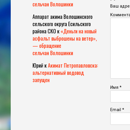
сельчан Волошинки
Ваш адрес
Коммент
Аппарат акима Волошинского
сельского округа Есильского
района СКО
к
«Деньги на новый
асфальт выброшены на ветер»,
— обращение
сельчан Волошинки
Юрий
к
Акимат Петропавловска:
альтернативный водовод
запущен
Имя
*
Email
*