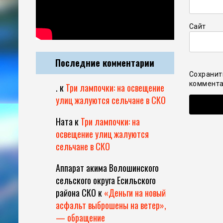
Сайт
Последние комментарии
Сохранит
коммента
.
к
Три лампочки: на освещение
улиц жалуются сельчане в СКО
Ната
к
Три лампочки: на
освещение улиц жалуются
сельчане в СКО
Аппарат акима Волошинского
сельского округа Есильского
района СКО
к
«Деньги на новый
асфальт выброшены на ветер»,
— обращение