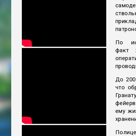
сам
ствол
прикл
патроно
По ин
факт 
операт
провод
До 200
что об
Грана
фейерв
ему жи
хранен
Полиц