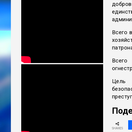
добров
един
админи
Всего 
хозяйс
патрон
Всего
огнестр
Цель 
безопа
престу
Поде
SHARES