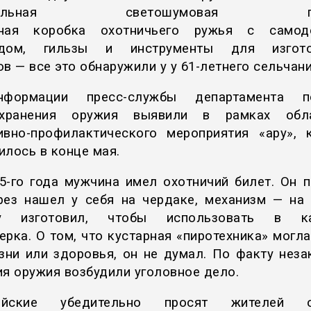
одельная светошумовая гран
ьная коробка охотничьего ружья с самод
адом, гильзы и инструменты для изгото
в — все это обнаружили у у 61-летнего сельчани
формации пресс-службы департамента по
хранения оружия выявили в рамках обла
ивно-профилактического мероприятия «Қару», 
илось в конце мая.
5-го года мужчина имел охотничий билет. Он п
рез нашел у себя на чердаке, механизм — на 
ту изготовил, чтобы использовать в ка
ерка. О том, что кустарная «пиротехника» могла
зни или здоровья, он не думал. По факту неза
ия оружия возбудили уголовное дело.
ейские убедительно просят жителей о