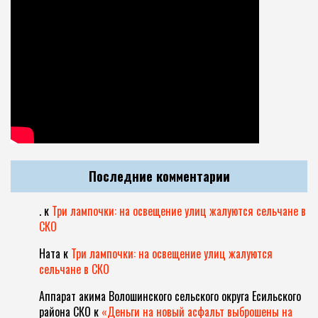
Последние комментарии
.
к
Три лампочки: на освещение улиц жалуются сельчане в
СКО
Ната
к
Три лампочки: на освещение улиц жалуются
сельчане в СКО
Аппарат акима Волошинского сельского округа Есильского
района СКО
к
«Деньги на новый асфальт выброшены на