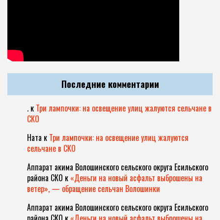
Последние комментарии
.
к
Три лампочки: на освещение улиц жалуются сельчане в
СКО
Ната
к
Три лампочки: на освещение улиц жалуются
сельчане в СКО
Аппарат акима Волошинского сельского округа Есильского
района СКО
к
«Деньги на новый асфальт выброшены на
ветер», — обращение сельчан Волошинки
Аппарат акима Волошинского сельского округа Есильского
района СКО
к
«Деньги на новый асфальт выброшены на