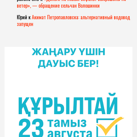
ветер», — обращение сельчан Волошинки
Юрий
к
Акимат Петропавловска: альтернативный водовод
запущен